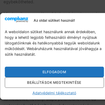
egybekötheted.
Mindegyik csomagátvevő helyen kényelmesen és
diszkréten fel tudod venni a potencianövelő
Az oldal sütiket használ!
csomagodat 100%-os diszkrécióban.
A
A weboldalon sütiket használunk annak érdekében,
csomagon a feladó neve: Camelot Consulting
hogy a lehető legjobb felhasználói élményt nyújtsuk
Kft. lesz
és nem webshop neve, ne aggódj emiatt.
látogatóinknak és hatékonyabbá tegyük weboldalunk
működését. Webáruházunk használatával jóváhagyja a
sütik használatát.
ELFOGADOM
POTENCIANÖVELŐ WEBÁRUHÁZ
BEÁLLÍTÁSOK MEGTEKINTÉSE
2018 óta a potencianovelo-tabletta.hu kizárólag
Adatvédelmi tájékoztató
természetes, növényi alapú potencianövelők és