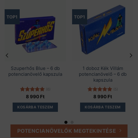
TOP1
TOP1
Szuperhős Blue – 6 db
1 doboz Kék Villám
potencianövelő kapszula
potencianövelő – 6 db
kapszula
(6)
(5)
Értékelés:
8 990
Ft
Értékelés:
8 990
Ft
5.00
/ 5
5.00
/ 5
KOSÁRBA TESZEM
KOSÁRBA TESZEM
POTENCIANÖVELŐK MEGTEKINTÉSE