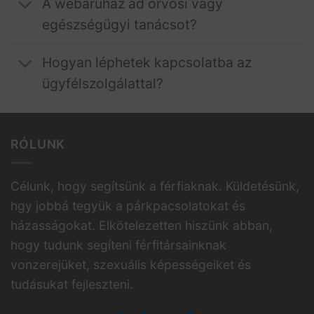
A webáruház ad orvosi vagy
egészségügyi tanácsot?
Hogyan léphetek kapcsolatba az
ügyfélszolgálattal?
RÓLUNK
Célunk, hogy segítsünk a férfiaknak. Küldetésünk,
hgy jobbá tegyük a párkpacsolatokat és
házasságokat. Elkötelezetten hiszünk abban,
hogy tudunk segíteni férfitársainknak
vonzerejüket, szexuális képességeiket és
tudásukat fejleszteni.