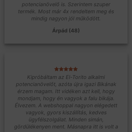
potencianövelő is. Szerintem szuper
termék. Most már 4x rendeltem meg és
mindig nagyon jól működött.
Árpád (48)
Kipróbáltam az El-Torito alkalmi
potencianövelőt, azóta újra igazi Bikának
érzem magam. Itt vidéken azt kell, hogy
mondjam, hogy én vagyok a falu bikája.
Élvezem. A webshoppal nagyon elégedett
vagyok, gyors kiszállítás, kedves
ügyfélszolgálat. Minden simán,
gördülékenyen ment. Másnapra itt is volt a