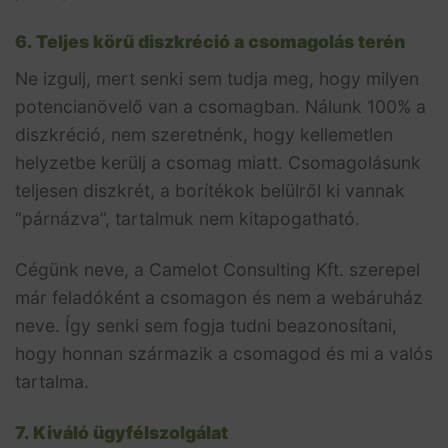
6. Teljes körű diszkréció a csomagolás terén
Ne izgulj, mert senki sem tudja meg, hogy milyen
potencianövelő van a csomagban. Nálunk 100% a
diszkréció, nem szeretnénk, hogy kellemetlen
helyzetbe kerülj a csomag miatt. Csomagolásunk
teljesen diszkrét, a borítékok belülről ki vannak
“párnázva”, tartalmuk nem kitapogatható.
Cégünk neve, a Camelot Consulting Kft. szerepel
már feladóként a csomagon és nem a webáruház
neve. Így senki sem fogja tudni beazonosítani,
hogy honnan származik a csomagod és mi a valós
tartalma.
7. Kiváló ügyfélszolgálat