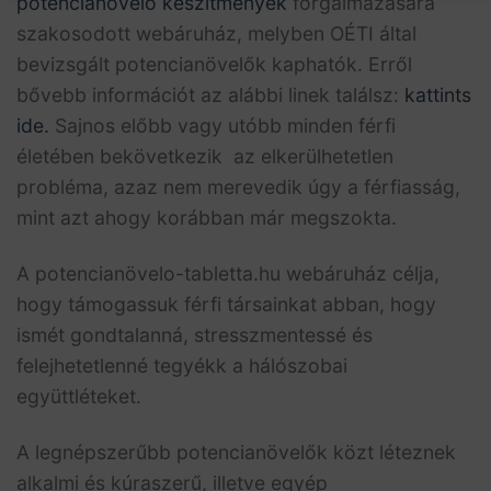
potencianövelő készítmények
forgalmazására
szakosodott webáruház, melyben OÉTI által
bevizsgált potencianövelők kaphatók. Erről
bővebb információt az alábbi linek találsz:
kattints
ide.
Sajnos előbb vagy utóbb minden férfi
életében bekövetkezik az elkerülhetetlen
probléma, azaz nem merevedik úgy a férfiasság,
mint azt ahogy korábban már megszokta.
A potencianövelo-tabletta.hu webáruház célja,
hogy támogassuk férfi társainkat abban, hogy
ismét gondtalanná, stresszmentessé és
felejhetetlenné tegyékk a hálószobai
együttléteket.
A legnépszerűbb potencianövelők közt léteznek
alkalmi és kúraszerű, illetve egyép