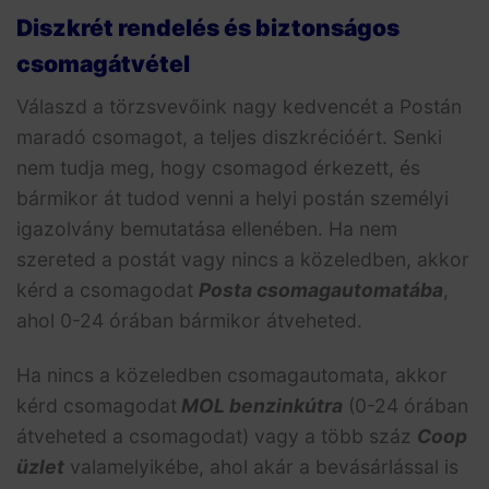
Diszkrét rendelés és biztonságos
csomagátvétel
Válaszd a törzsvevőink nagy kedvencét a Postán
maradó csomagot, a teljes diszkrécióért. Senki
nem tudja meg, hogy csomagod érkezett, és
bármikor át tudod venni a helyi postán személyi
igazolvány bemutatása ellenében. Ha nem
szereted a postát vagy nincs a közeledben, akkor
kérd a csomagodat
Posta csomagautomatába
,
ahol 0-24 órában bármikor átveheted.
Ha nincs a közeledben csomagautomata, akkor
kérd csomagodat
MOL benzinkútra
(0-24 órában
átveheted a csomagodat) vagy a több száz
Coop
üzlet
valamelyikébe, ahol akár a bevásárlással is