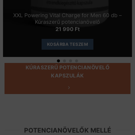
XXL Powering Vital Charge for Men 60 db –
Kúraszerű potencianövelő
21 990
Ft
KOSÁRBA TESZEM
KÚRASZERŰ POTENCIANÖVELŐ
KAPSZULÁK
POTENCIANÖVELŐK MELLÉ