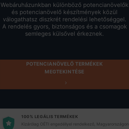
Webáruházunkban különböző potencianövelők
és potencianövelő készítmények közül
válogathatsz diszkrét rendelési lehetőséggel.
A rendelés gyors, biztonságos és a csomagok
semleges külsővel érkeznek.
POTENCIANÖVELŐ TERMÉKEK
MEGTEKINTÉSE
100% LEGÁLIS TERMÉKEK
Kizárólag OÉTI engedéllyel rendelkező, Magyarországon