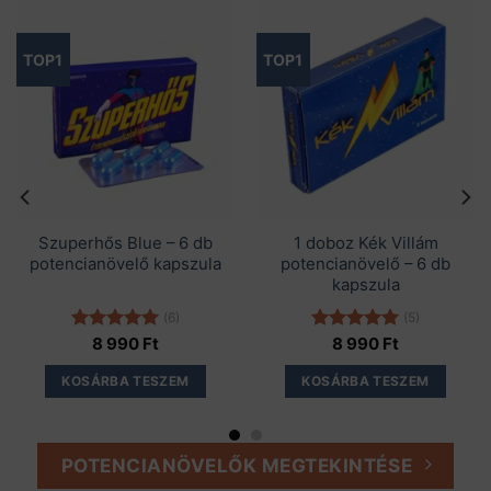
TOP1
TOP1
Szuperhős Blue – 6 db
1 doboz Kék Villám
potencianövelő kapszula
potencianövelő – 6 db
kapszula
(6)
(5)
Értékelés:
8 990
Ft
Értékelés:
8 990
Ft
5.00
/ 5
5.00
/ 5
KOSÁRBA TESZEM
KOSÁRBA TESZEM
POTENCIANÖVELŐK MEGTEKINTÉSE