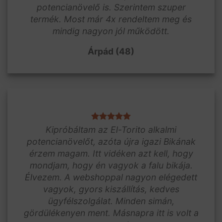
potencianövelő is. Szerintem szuper
termék. Most már 4x rendeltem meg és
mindig nagyon jól működött.
Árpád (48)
Kipróbáltam az El-Torito alkalmi
potencianövelőt, azóta újra igazi Bikának
érzem magam. Itt vidéken azt kell, hogy
mondjam, hogy én vagyok a falu bikája.
Élvezem. A webshoppal nagyon elégedett
vagyok, gyors kiszállítás, kedves
ügyfélszolgálat. Minden simán,
gördülékenyen ment. Másnapra itt is volt a