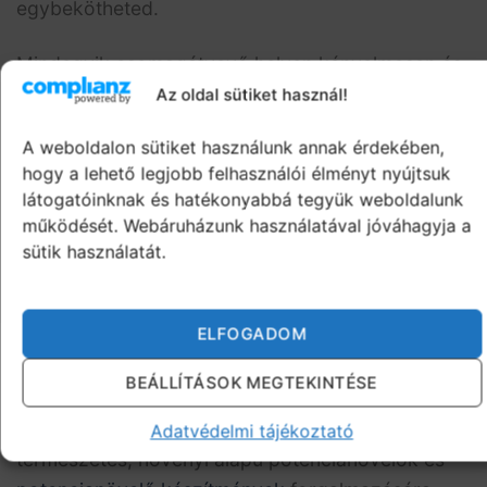
egybekötheted.
Mindegyik csomagátvevő helyen kényelmesen és
diszkréten fel tudod venni a potencianövelő
Az oldal sütiket használ!
csomagodat 100%-os diszkrécióban.
A
A weboldalon sütiket használunk annak érdekében,
csomagon a feladó neve: Camelot Consulting
hogy a lehető legjobb felhasználói élményt nyújtsuk
Kft. lesz
és nem webshop neve, ne aggódj emiatt.
látogatóinknak és hatékonyabbá tegyük weboldalunk
működését. Webáruházunk használatával jóváhagyja a
sütik használatát.
ELFOGADOM
POTENCIANÖVELŐ WEBÁRUHÁZ
BEÁLLÍTÁSOK MEGTEKINTÉSE
2018 óta a potencianovelo-tabletta.hu kizárólag
Adatvédelmi tájékoztató
természetes, növényi alapú potencianövelők és