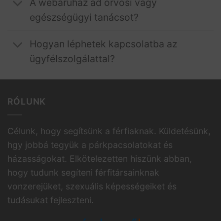
A webáruház ad orvosi vagy
egészségügyi tanácsot?
Hogyan léphetek kapcsolatba az
ügyfélszolgálattal?
RÓLUNK
Célunk, hogy segítsünk a férfiaknak. Küldetésünk,
hgy jobbá tegyük a párkpacsolatokat és
házasságokat. Elkötelezetten hiszünk abban,
hogy tudunk segíteni férfitársainknak
vonzerejüket, szexuális képességeiket és
tudásukat fejleszteni.