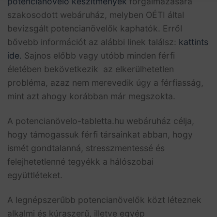
potencianövelő készítmények
forgalmazására
szakosodott webáruház, melyben OÉTI által
bevizsgált potencianövelők kaphatók. Erről
bővebb információt az alábbi linek találsz:
kattints
ide.
Sajnos előbb vagy utóbb minden férfi
életében bekövetkezik az elkerülhetetlen
probléma, azaz nem merevedik úgy a férfiasság,
mint azt ahogy korábban már megszokta.
A potencianövelo-tabletta.hu webáruház célja,
hogy támogassuk férfi társainkat abban, hogy
ismét gondtalanná, stresszmentessé és
felejhetetlenné tegyékk a hálószobai
együttléteket.
A legnépszerűbb potencianövelők közt léteznek
alkalmi és kúraszerű, illetve egyép