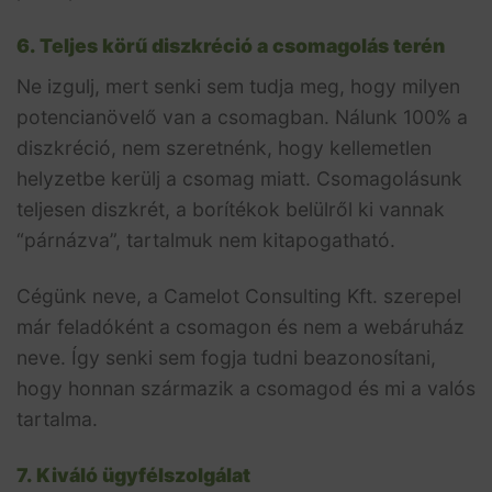
6. Teljes körű diszkréció a csomagolás terén
Ne izgulj, mert senki sem tudja meg, hogy milyen
potencianövelő van a csomagban. Nálunk 100% a
diszkréció, nem szeretnénk, hogy kellemetlen
helyzetbe kerülj a csomag miatt. Csomagolásunk
teljesen diszkrét, a borítékok belülről ki vannak
“párnázva”, tartalmuk nem kitapogatható.
Cégünk neve, a Camelot Consulting Kft. szerepel
már feladóként a csomagon és nem a webáruház
neve. Így senki sem fogja tudni beazonosítani,
hogy honnan származik a csomagod és mi a valós
tartalma.
7. Kiváló ügyfélszolgálat