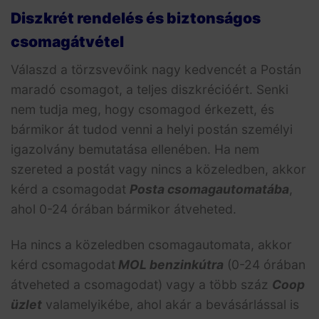
Diszkrét rendelés és biztonságos
csomagátvétel
Válaszd a törzsvevőink nagy kedvencét a Postán
maradó csomagot, a teljes diszkrécióért. Senki
nem tudja meg, hogy csomagod érkezett, és
bármikor át tudod venni a helyi postán személyi
igazolvány bemutatása ellenében. Ha nem
szereted a postát vagy nincs a közeledben, akkor
kérd a csomagodat
Posta csomagautomatába
,
ahol 0-24 órában bármikor átveheted.
Ha nincs a közeledben csomagautomata, akkor
kérd csomagodat
MOL benzinkútra
(0-24 órában
átveheted a csomagodat) vagy a több száz
Coop
üzlet
valamelyikébe, ahol akár a bevásárlással is