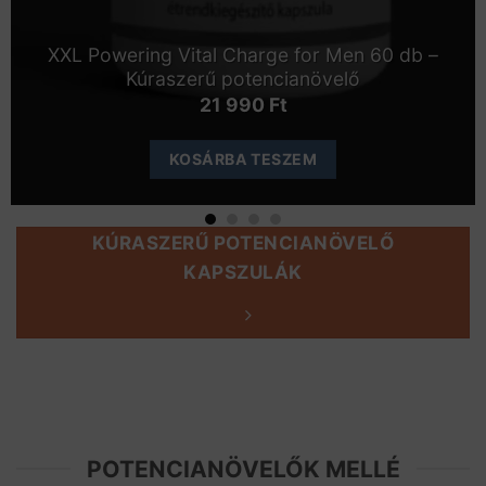
XXL Powering Vital Charge for Men 60 db –
Kúraszerű potencianövelő
21 990
Ft
KOSÁRBA TESZEM
KÚRASZERŰ POTENCIANÖVELŐ
KAPSZULÁK
POTENCIANÖVELŐK MELLÉ