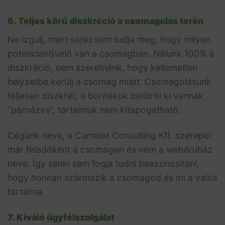
6. Teljes körű diszkréció a csomagolás terén
Ne izgulj, mert senki sem tudja meg, hogy milyen
potencianövelő van a csomagban. Nálunk 100% a
diszkréció, nem szeretnénk, hogy kellemetlen
helyzetbe kerülj a csomag miatt. Csomagolásunk
teljesen diszkrét, a borítékok belülről ki vannak
“párnázva”, tartalmuk nem kitapogatható.
Cégünk neve, a Camelot Consulting Kft. szerepel
már feladóként a csomagon és nem a webáruház
neve. Így senki sem fogja tudni beazonosítani,
hogy honnan származik a csomagod és mi a valós
tartalma.
7. Kiváló ügyfélszolgálat