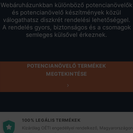
Webáruházunkban különböző potencianövelők
és potencianövelő készítmények közül
válogathatsz diszkrét rendelési lehetőséggel.
A rendelés gyors, biztonságos és a csomagok
semleges külsővel érkeznek.
POTENCIANÖVELŐ TERMÉKEK
MEGTEKINTÉSE
100% LEGÁLIS TERMÉKEK
Kizárólag OÉTI engedéllyel rendelkező, Magyarországon