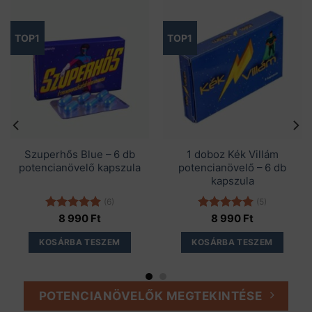
TOP1
TOP1
Szuperhős Blue – 6 db
1 doboz Kék Villám
potencianövelő kapszula
potencianövelő – 6 db
kapszula
(6)
(5)
Értékelés:
8 990
Ft
Értékelés:
8 990
Ft
5.00
/ 5
5.00
/ 5
KOSÁRBA TESZEM
KOSÁRBA TESZEM
POTENCIANÖVELŐK MEGTEKINTÉSE