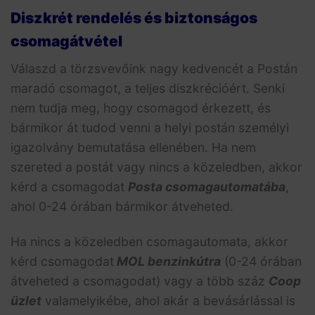
Diszkrét rendelés és biztonságos
csomagátvétel
Válaszd a törzsvevőink nagy kedvencét a Postán
maradó csomagot, a teljes diszkrécióért. Senki
nem tudja meg, hogy csomagod érkezett, és
bármikor át tudod venni a helyi postán személyi
igazolvány bemutatása ellenében. Ha nem
szereted a postát vagy nincs a közeledben, akkor
kérd a csomagodat
Posta csomagautomatába
,
ahol 0-24 órában bármikor átveheted.
Ha nincs a közeledben csomagautomata, akkor
kérd csomagodat
MOL benzinkútra
(0-24 órában
átveheted a csomagodat) vagy a több száz
Coop
üzlet
valamelyikébe, ahol akár a bevásárlással is