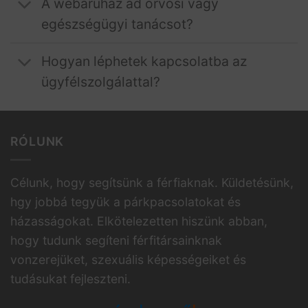
A webáruház ad orvosi vagy
egészségügyi tanácsot?
Hogyan léphetek kapcsolatba az
ügyfélszolgálattal?
RÓLUNK
Célunk, hogy segítsünk a férfiaknak. Küldetésünk,
hgy jobbá tegyük a párkpacsolatokat és
házasságokat. Elkötelezetten hiszünk abban,
hogy tudunk segíteni férfitársainknak
vonzerejüket, szexuális képességeiket és
tudásukat fejleszteni.