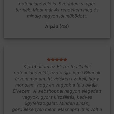
potencianövelő is. Szerintem szuper
termék. Most már 4x rendeltem meg és
mindig nagyon jól működött.
Árpád (48)
Kipróbáltam az El-Torito alkalmi
potencianövelőt, azóta újra igazi Bikának
érzem magam. Itt vidéken azt kell, hogy
mondjam, hogy én vagyok a falu bikája.
Élvezem. A webshoppal nagyon elégedett
vagyok, gyors kiszállítás, kedves
ügyfélszolgálat. Minden simán,
gördülékenyen ment. Másnapra itt is volt a