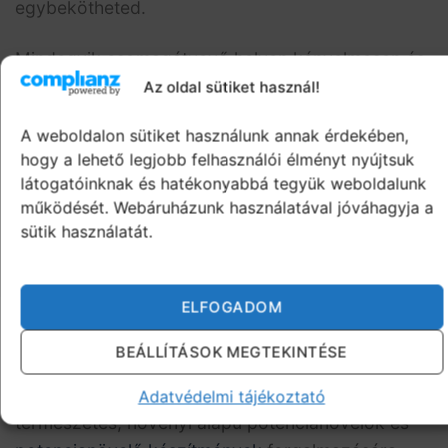
egybekötheted.
Mindegyik csomagátvevő helyen kényelmesen és
diszkréten fel tudod venni a potencianövelő
Az oldal sütiket használ!
csomagodat 100%-os diszkrécióban.
A
A weboldalon sütiket használunk annak érdekében,
csomagon a feladó neve: Camelot Consulting
hogy a lehető legjobb felhasználói élményt nyújtsuk
Kft. lesz
és nem webshop neve, ne aggódj emiatt.
látogatóinknak és hatékonyabbá tegyük weboldalunk
működését. Webáruházunk használatával jóváhagyja a
sütik használatát.
ELFOGADOM
POTENCIANÖVELŐ WEBÁRUHÁZ
BEÁLLÍTÁSOK MEGTEKINTÉSE
2018 óta a potencianovelo-tabletta.hu kizárólag
Adatvédelmi tájékoztató
természetes, növényi alapú potencianövelők és