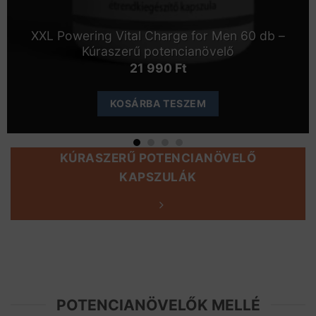
XXL Powering Vital Charge for Men 60 db –
Kúraszerű potencianövelő
21 990
Ft
KOSÁRBA TESZEM
KÚRASZERŰ POTENCIANÖVELŐ
KAPSZULÁK
POTENCIANÖVELŐK MELLÉ