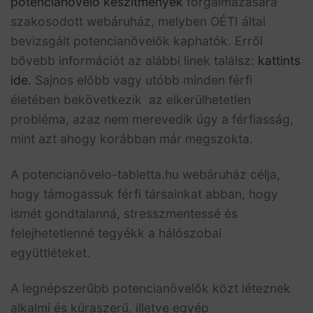
potencianövelő készítmények
forgalmazására
szakosodott webáruház, melyben OÉTI által
bevizsgált potencianövelők kaphatók. Erről
bővebb információt az alábbi linek találsz:
kattints
ide.
Sajnos előbb vagy utóbb minden férfi
életében bekövetkezik az elkerülhetetlen
probléma, azaz nem merevedik úgy a férfiasság,
mint azt ahogy korábban már megszokta.
A potencianövelo-tabletta.hu webáruház célja,
hogy támogassuk férfi társainkat abban, hogy
ismét gondtalanná, stresszmentessé és
felejhetetlenné tegyékk a hálószobai
együttléteket.
A legnépszerűbb potencianövelők közt léteznek
alkalmi és kúraszerű, illetve egyép