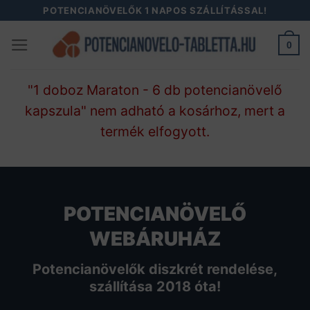
Skip
POTENCIANÖVELŐK 1 NAPOS SZÁLLÍTÁSSAL!
to
0
content
"1 doboz Maraton - 6 db potencianövelő
kapszula" nem adható a kosárhoz, mert a
termék elfogyott.
POTENCIANÖVELŐ
WEBÁRUHÁZ
Potencianövelők diszkrét rendelése,
szállítása 2018 óta!