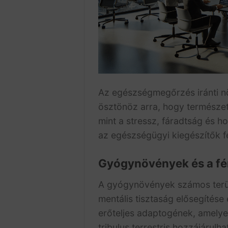
Az egészségmegőrzés iránti n
ösztönöz arra, hogy természet
mint a stressz, fáradtság és ho
az egészségügyi kiegészítők f
Gyógynövények és a fér
A gyógynövények számos terüle
mentális tisztaság elősegítés
erőteljes adaptogének, amelye
tribulus terrestris hozzájárul