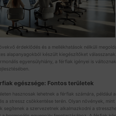
övekvő érdeklődés és a mellékhatások nélküli megold
es alapanyagokból készült kiegészítőket válasszanak. 
rmonális egyensúlyhiány, a férfiak igényei is változnak
ejlesztésében.
fiak egészsége: Fontos területek
ten hasznosak lehetnek a férfiak számára, például az
e és a stressz csökkentése terén. Olyan növények, min
k segítenek a szervezetnek alkalmazkodni a stresszh
hat a hormonális egyensúly fenntartásához. A férfiak k