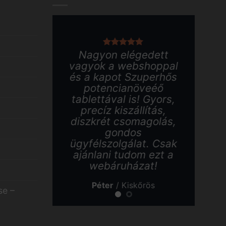
Nagyon elégedett
Kö
vagyok a webshoppal
és a kapot Szuperhős
w
potencianöveéő
b
tablettával is! Gyors,
t
precíz kiszállítás,
diszkrét csomagolás,
me
gondos
S
ügyfélszolgálat. Csak
ajánlani tudom ezt a
be
webáruházat!
Péter
/
Kiskőrös
se –