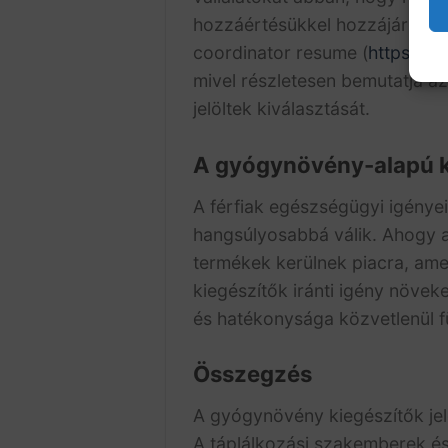
hozzáértésükkel hozzájárulnak 
coordinator resume (
https://
mivel részletesen bemutatja a
jelöltek kiválasztását.
A gyógynövény-alapú ki
A férfiak egészségügyi igénye
hangsúlyosabbá válik. Ahogy a
termékek kerülnek piacra, am
kiegészítők iránti igény növek
és hatékonysága közvetlenül fü
Összegzés
A gyógynövény kiegészítők je
A táplálkozási szakemberek és