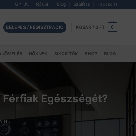
GY.I.K.
Rólunk
Blog
Szállítás
Kapcsolat
BELÉPÉS / REGISZTRÁCIÓ
0
KOSÁR /
0
FT
ANÖVELÉS
NŐKNEK
SIKOSÍTÓK
SHOP
BLOG
 Férfiak Egészségét?
A.HU