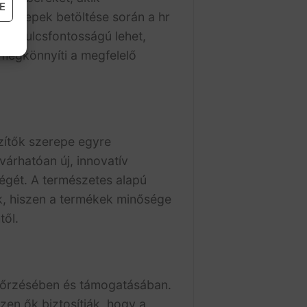
E
 szerepek betöltése során a hr
e/
) kulcsfontosságú lehet,
 megkönnyíti a megfelelő
zítők szerepe egyre
árhatóan új, innovatív
égét. A természetes alapú
ik, hiszen a termékek minősége
től.
egőrzésében és támogatásában.
en ők biztosítják, hogy a