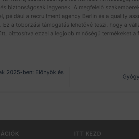
és biztonságosak legyenek. A megfelelő szakembere
 például a recruitment agency Berlin és a quality as
 Ez a toborzási támogatás lehetővé teszi, hogy a váll
t, biztosítva ezzel a legjobb minőségű termékeket a
rak 2025-ben: Előnyök és
Gyógy
MÁCIÓK
ITT KEZD