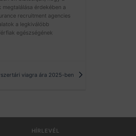
k megtalálása érdekében a
surance recruitment agencies
alatok a legkiválóbb
 férfiak egészségének
szertári viagra ára 2025-ben
HÍRLEVÉL