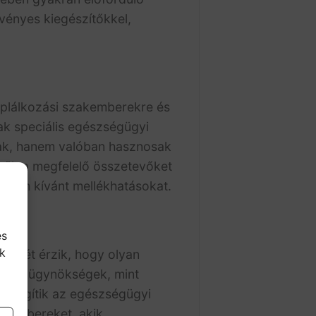
ényes kiegészítőkkel,
áplálkozási szakemberekre és
ak speciális egészségügyi
sak, hanem valóban hasznosak
ítők a megfelelő összetevőket
k nem kívánt mellékhatásokat.
és
k
ségét érzik, hogy olyan
borzó ügynökségek, mint
k segítik az egészségügyi
zakembereket, akik