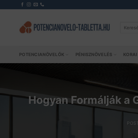
Skip
to
content
Keresés
a
következ
POTENCIANÖVELŐK
PÉNISZNÖVELÉS
KORAI
Hogyan Formálják a 
POS