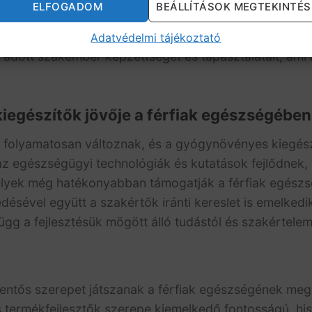
ELFOGADOM
BEÁLLÍTÁSOK MEGTEKINTÉS
a piac minőségi termékeinek fejlesztéséhez. Az ilyen
devsdata.com/resumes/hr/hr-coordinator-resume-sampl
Adatvédelmi tájékoztató
z adott szakember képzettségét és tapasztalatait, ami
egészítők jövője a férfiak egészségében
i folyamatosan változnak, és a gyógynövényes kiegés
z egészségügyi technológiák és kutatások fejlődnek, v
elyek még hatékonyabban támogatják a férfiak egészs
edésével együtt a szakértők iránti kereslet is emelked
gg a fejlesztésük mögött álló tudástól és szakértelem
lentős szerepet játszanak a férfiak egészségének m
 termékfejlesztők szerepe kiemelkedő fontosságú, hisz