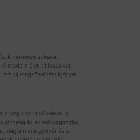
ások keresése sokakat
A modern élet kihívásaival,
, ami új megközelítést igényel
 energia szint növelése, a
t a ginzeng és az ashwagandha,
ez, míg a maca gyökér és a
örében gyakran előforduló