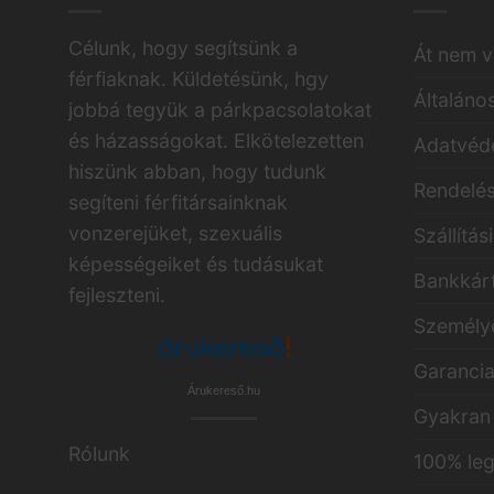
Célunk, hogy segítsünk a
Át nem v
férfiaknak. Küldetésünk, hgy
Általáno
jobbá tegyük a párkpacsolatokat
és házasságokat. Elkötelezetten
Adatvéde
hiszünk abban, hogy tudunk
Rendelés
segíteni férfitársainknak
vonzerejüket, szexuális
Szállítás
képességeiket és tudásukat
Bankkárt
fejleszteni.
Személye
Garanci
Árukereső.hu
Gyakran 
Rólunk
100% leg