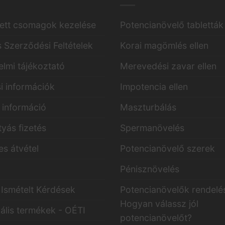
ett csomagok kezelése
Potencianövelő tabletták
s Szerződési Feltételek
Korai magömlés ellen
lmi tájékoztató
Merevedési zavar ellen
i információk
Impotencia ellen
i információ
Maszturbálás
yás fizetés
Spermanövelés
s átvétel
Potencianövelő szerek
a
Pénisznövelés
Ismételt Kérdések
Potencianövelők rendelé
Hogyan válassz jól
ális termékek - OÉTI
potencianövelőt?