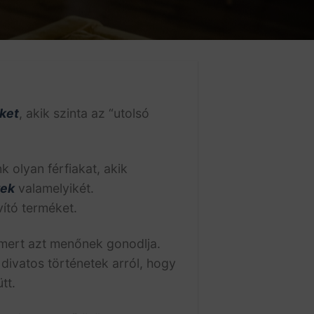
ket
, akik szinta az “utolsó
 olyan férfiakat, akik
yek
valamelyikét.
ító terméket.
 mert azt menőnek gonodlja.
divatos történetek arról, hogy
tt.