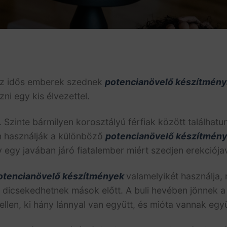
az idős emberek szednek
potencianövelő készítmény
ni egy kis élvezettel.
Szinte bármilyen korosztályú férfiak között találhatunk
n használják a különböző
potencianövelő készítmén
egy javában járó fiatalember miért szedjen erekciójav
otencianövelő készítmények
valamelyikét használja,
 dicsekedhetnek mások előtt. A buli hevében jönnek a 
ellen, ki hány lánnyal van együtt, és mióta vannak együ