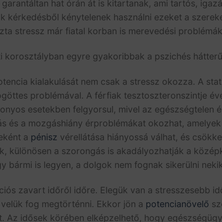
garantáltan hat órán át is kitartanak, ami tartós, ig
 kérkedésből kénytelenek használni ezeket a szereket
ta stressz már fiatal korban is merevedési problémá
ti korosztályban egyre gyakoribbak a pszichés hátterű
encia kialakulását nem csak a stressz okozza. A statis
ögöttes problémával. A férfiak tesztoszteronszintje év
zonyos esetekben felgyorsul, mivel az egészségtelen é
ás és a mozgáshiány érproblémákat okozhat, amelyek
eként a
pénisz
vérellátása hiányossá válhat, és csökke
ák, különösen a szorongás is akadályozhatják a közép
gy bármi is legyen, a dolgok nem fognak sikerülni nekik
ciós zavart időről időre. Elegük van a stresszesebb i
k velük fog megtörténni. Ekkor jön a
potencianövelő
sze
t. Az idősek körében elképzelhető, hogy egészségügy