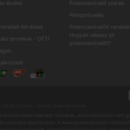
s átvétel
Potencianövelő szerek
a
Pénisznövelés
Ismételt Kérdések
Potencianövelők rendelé
Hogyan válassz jól
ális termékek - OÉTI
potencianövelőt?
agok
ájékoztató
I TÁJÉKOZTATÓ
VÁSÁRLÓINK MONDTÁK
ebáruházunkban kapható termékek, potencianövelők nem g
s és szexuális teljesítményt. A www.potencianovelo-tabletta
elot Consulting Kft. írásbeli hozzájárulása nélkül, naponta