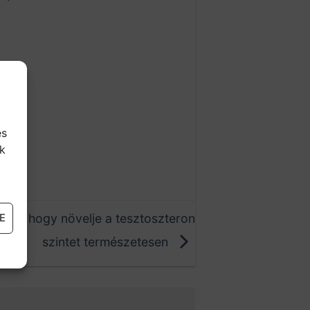
és
k
nnak, hogy növelje a tesztoszteron
E
szintet természetesen