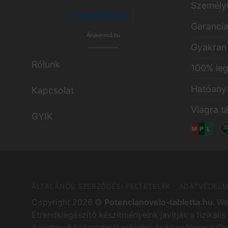
Személye
Garanci
Árukereső.hu
Gyakran 
Rólunk
100% leg
Hatóany
Kapcsolat
Viagra t
GYIK
ÁLTALÁNOS SZERZŐDÉSI FELTÉTELEK
ADATVÉDELM
Copyright 2026 ©
Potencianovelo-tabletta.hu
. W
Étrendkiegészítő készítményeink javítják a fizikáli
Titán Power Red – 3 db kapszula
A webáruház tartalmát másolni, és közzétenni a Cam