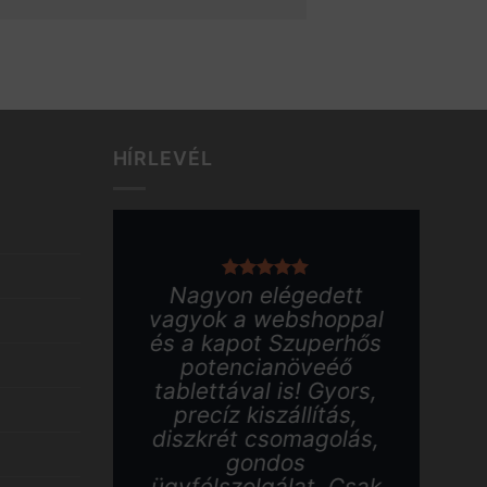
HÍRLEVÉL
Nagyon elégedett
Kö
vagyok a webshoppal
és a kapot Szuperhős
w
potencianöveéő
b
tablettával is! Gyors,
t
precíz kiszállítás,
diszkrét csomagolás,
me
gondos
S
ügyfélszolgálat. Csak