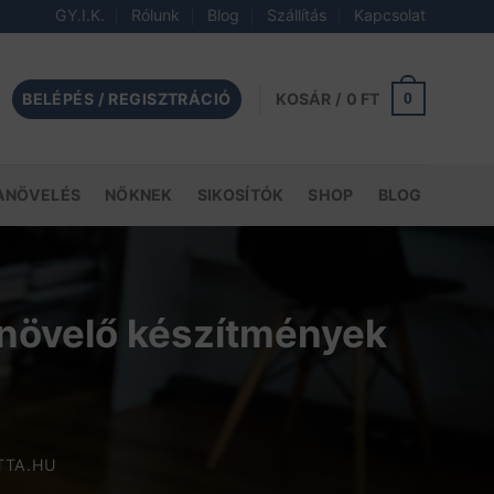
GY.I.K.
Rólunk
Blog
Szállítás
Kapcsolat
BELÉPÉS / REGISZTRÁCIÓ
0
KOSÁR /
0
FT
ANÖVELÉS
NŐKNEK
SIKOSÍTÓK
SHOP
BLOG
ianövelő készítmények
TTA.HU