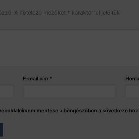
özzé.
A kötelező mezőket
*
karakterrel jelöltük
E-mail cím
*
Honl
 weboldalcímem mentése a böngészőben a következő ho