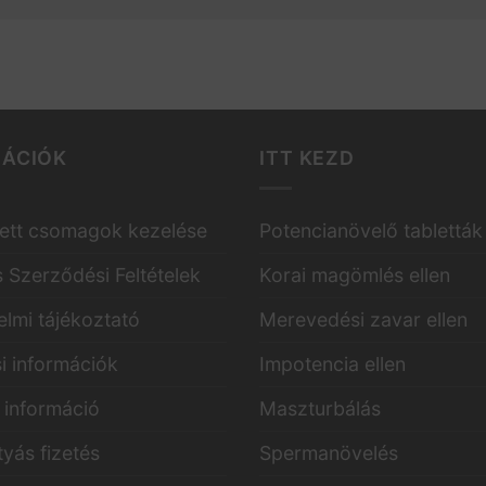
MÁCIÓK
ITT KEZD
ett csomagok kezelése
Potencianövelő tabletták
s Szerződési Feltételek
Korai magömlés ellen
lmi tájékoztató
Merevedési zavar ellen
i információk
Impotencia ellen
i információ
Maszturbálás
yás fizetés
Spermanövelés