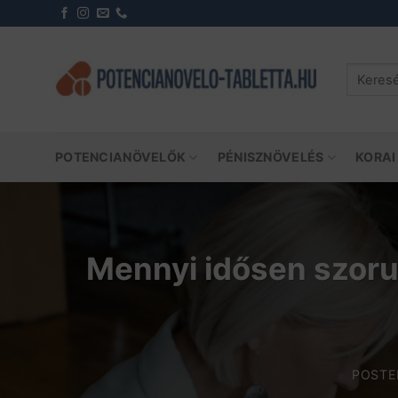
Skip
to
content
Keresés
a
következ
POTENCIANÖVELŐK
PÉNISZNÖVELÉS
KORAI
Mennyi idősen szorul
POST