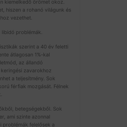
azán kiemelkedő örömet okoz.
, hiszen a rohanó világunk és
khoz vezethet.
 libidó problémák.
ztikák szerint a 40 év feletti
ente átlagosan 1%-kal
letmód, az állandó
 keringési zavarokhoz
nhet a teljesítmény. Sok
korú férfiak mozgását. Félnek
.
dőkből, betegségekből. Sok
r, ami szinte azonnal
i problémák felelősek a