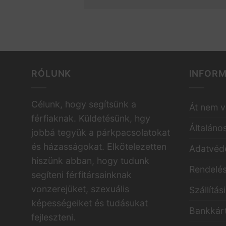
RÓLUNK
INFOR
Célunk, hogy segítsünk a
Át nem v
férfiaknak. Küldetésünk, hgy
Általáno
jobbá tegyük a párkpacsolatokat
és házasságokat. Elkötelezetten
Adatvéde
hiszünk abban, hogy tudunk
Rendelés
segíteni férfitársainknak
vonzerejüket, szexuális
Szállítás
képességeiket és tudásukat
Bankkárt
fejleszteni.