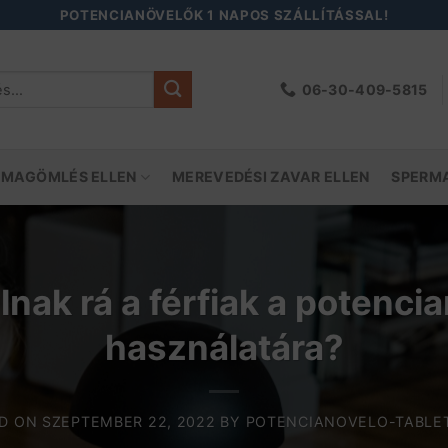
POTENCIANÖVELŐK 1 NAPOS SZÁLLÍTÁSSAL!
06-30-409-5815
őre:
 MAGÖMLÉS ELLEN
MEREVEDÉSI ZAVAR ELLEN
SPERM
nak rá a férfiak a potenc
használatára?
ED ON
SZEPTEMBER 22, 2022
BY
POTENCIANOVELO-TABLE