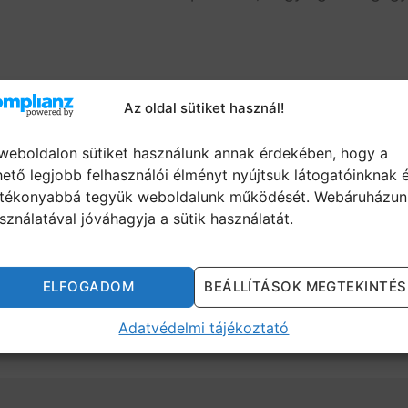
Az oldal sütiket használ!
rendelése >>
weboldalon sütiket használunk annak érdekében, hogy a
lata >>
hető legjobb felhasználói élményt nyújtsuk látogatóinknak 
tékonyabbá tegyük weboldalunk működését. Webáruházun
sználatával jóváhagyja a sütik használatát.
8 bizonyított módja a
ELFOGADOM
BEÁLLÍTÁSOK MEGTEKINTÉS
igazi magabiztosságot ad
Adatvédelmi tájékoztató
?