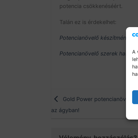
potencia csökkenéséért.
Talán ez is érdekelhet:
Potencianövelő készítmények 
A 
Potencianövelő szerek haszná
le
ha
ha
Gold Power potencianövelő: 
az ágyban!
Vélemény, hozzászólás