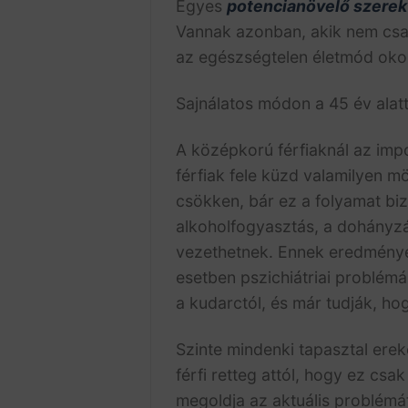
Egyes
potencianövelő szerek
Vannak azonban, akik nem csak
az egészségtelen életmód okoz
Sajnálatos módon a 45 év alat
A középkorú férfiaknál az impot
férfiak fele küzd valamilyen m
csökken, bár ez a folyamat bi
alkoholfogyasztás, a dohányz
vezethetnek. Ennek eredmény
esetben pszichiátriai problém
a kudarctól, és már tudják, ho
Szinte mindenki tapasztal erek
férfi retteg attól, hogy ez csa
megoldja az aktuális problémá