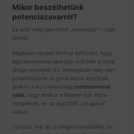
Mikor beszélhetünk
potenciazavarról?
És ettől még nem lettél „kevesebb” – csak
ember.
Majdnem minden férfival előfordul, hogy
egy alkalommal nem úgy működik a teste,
ahogy szeretné. Ez önmagában még nem
potenciazavar. A gond akkor kezdődik,
amikor a bizonytalanság
rendszeressé
válik
, vagy amikor a félelem már előre
megjelenik, és az együttlét „vizsgává”
alakul.
Sokszor már az is megkönnyebbülés, ha