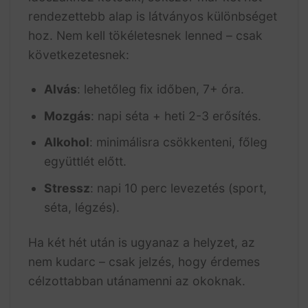
rendezettebb alap is látványos különbséget
hoz. Nem kell tökéletesnek lenned – csak
következetesnek:
Alvás
: lehetőleg fix időben, 7+ óra.
Mozgás
: napi séta + heti 2-3 erősítés.
Alkohol
: minimálisra csökkenteni, főleg
együttlét előtt.
Stressz
: napi 10 perc levezetés (sport,
séta, légzés).
Ha két hét után is ugyanaz a helyzet, az
nem kudarc – csak jelzés, hogy érdemes
célzottabban utánamenni az okoknak.