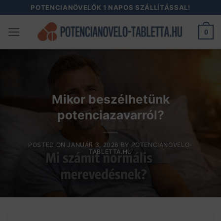
Skip
POTENCIANÖVELŐK 1 NAPOS SZÁLLÍTÁSSAL!
to
0
content
Mikor beszélhetünk
potenciazavarról?
POSTED ON
JANUÁR 3, 2026
BY
POTENCIANOVELO-
TABLETTA.HU