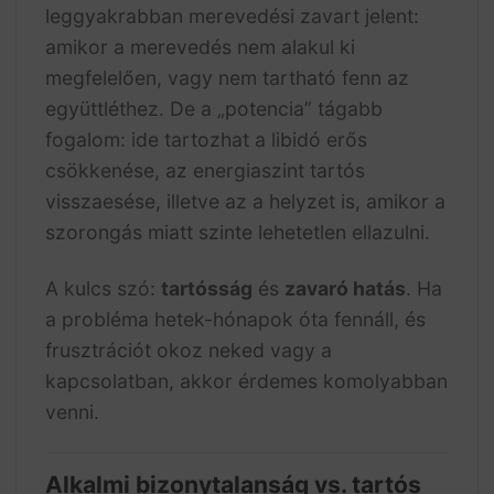
leggyakrabban merevedési zavart jelent:
amikor a merevedés nem alakul ki
megfelelően, vagy nem tartható fenn az
együttléthez. De a „potencia” tágabb
fogalom: ide tartozhat a libidó erős
csökkenése, az energiaszint tartós
visszaesése, illetve az a helyzet is, amikor a
szorongás miatt szinte lehetetlen ellazulni.
A kulcs szó:
tartósság
és
zavaró hatás
. Ha
a probléma hetek-hónapok óta fennáll, és
frusztrációt okoz neked vagy a
kapcsolatban, akkor érdemes komolyabban
venni.
Alkalmi bizonytalanság vs. tartós