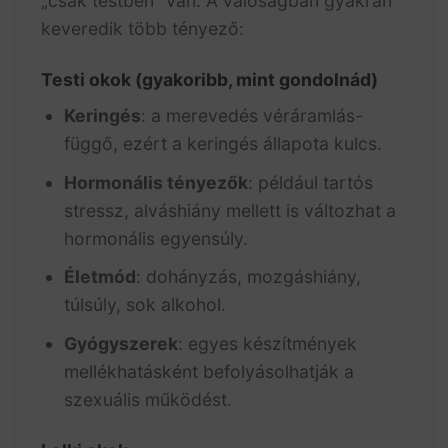
„csak testben” van. A valóságban gyakran
keveredik több tényező:
Testi okok (gyakoribb, mint gondolnád)
Keringés
: a merevedés véráramlás-
függő, ezért a keringés állapota kulcs.
Hormonális tényezők
: például tartós
stressz, alváshiány mellett is változhat a
hormonális egyensúly.
Életmód
: dohányzás, mozgáshiány,
túlsúly, sok alkohol.
Gyógyszerek
: egyes készítmények
mellékhatásként befolyásolhatják a
szexuális működést.