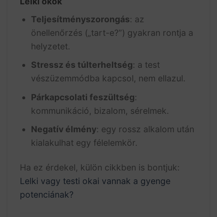
Lelki okok
Teljesítményszorongás
: az
önellenőrzés („tart-e?”) gyakran rontja a
helyzetet.
Stressz és túlterheltség
: a test
vészüzemmódba kapcsol, nem ellazul.
Párkapcsolati feszültség
:
kommunikáció, bizalom, sérelmek.
Negatív élmény
: egy rossz alkalom után
kialakulhat egy félelemkör.
Ha ez érdekel, külön cikkben is bontjuk:
Lelki vagy testi okai vannak a gyenge
potenciának?