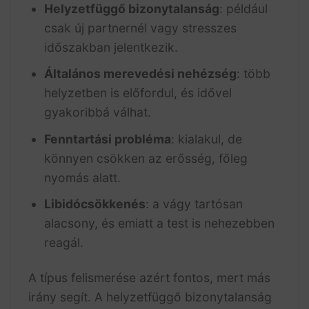
Helyzetfüggő bizonytalanság
: például
csak új partnernél vagy stresszes
időszakban jelentkezik.
Általános merevedési nehézség
: több
helyzetben is előfordul, és idővel
gyakoribbá válhat.
Fenntartási probléma
: kialakul, de
könnyen csökken az erősség, főleg
nyomás alatt.
Libidócsökkenés
: a vágy tartósan
alacsony, és emiatt a test is nehezebben
reagál.
A típus felismerése azért fontos, mert más
irány segít. A helyzetfüggő bizonytalanság