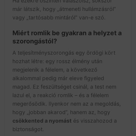
Ha ezekre őszintén válaszolsz, sokszor
már látszik, hogy „átmeneti hullámzásról”
vagy „tartósabb mintáról” van-e szó.
Miért romlik be gyakran a helyzet a
szorongástól?
A teljesítményszorongás egy ördögi kört
hozhat létre: egy rossz élmény után
megjelenik a félelem, a következő
alkalommal pedig már eleve figyeled
magad. Ez feszültséget csinál, a test nem
lazul el, a reakció romlik – és a félelem
megerősödik. Ilyenkor nem az a megoldás,
hogy „jobban akarod”, hanem az, hogy
csökkented a nyomást
és visszahozod a
biztonságot.