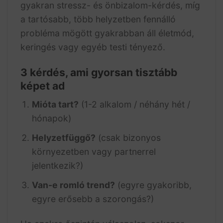
gyakran stressz- és önbizalom-kérdés, míg
a tartósabb, több helyzetben fennálló
probléma mögött gyakrabban áll életmód,
keringés vagy egyéb testi tényező.
3 kérdés, ami gyorsan tisztább
képet ad
Mióta tart?
(1-2 alkalom / néhány hét /
hónapok)
Helyzetfüggő?
(csak bizonyos
környezetben vagy partnerrel
jelentkezik?)
Van-e romló trend?
(egyre gyakoribb,
egyre erősebb a szorongás?)