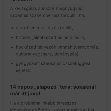
A kivizsgálás sokszor megnyugvás.
Érdemes szakemberhez fordulni, ha:
a probléma tartós és romló,
hirtelen jelentkezett és nem múlik,
kockázati tényezők vannak (vérnyomás,
cukoranyagcsere, dohányzás),
gyógyszert szedsz és összefüggést
sejtesz.
14 napos „alapozó” terv: sokaknál
már itt javul
Ha a probléma inkább stresszes
időszakhoz kötődik, sokszor már két hét