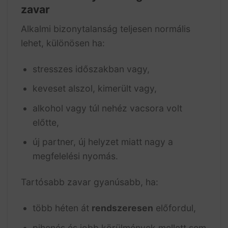
zavar
Alkalmi bizonytalanság teljesen normális
lehet, különösen ha:
stresszes időszakban vagy,
keveset alszol, kimerült vagy,
alkohol vagy túl nehéz vacsora volt
előtte,
új partner, új helyzet miatt nagy a
megfelelési nyomás.
Tartósabb zavar gyanúsabb, ha:
több héten át
rendszeresen
előfordul,
pihenés és jobb körülmények mellett sem