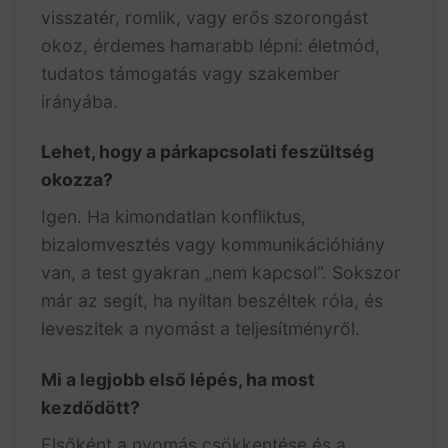
visszatér, romlik, vagy erős szorongást
okoz, érdemes hamarabb lépni: életmód,
tudatos támogatás vagy szakember
irányába.
Lehet, hogy a párkapcsolati feszültség
okozza?
Igen. Ha kimondatlan konfliktus,
bizalomvesztés vagy kommunikációhiány
van, a test gyakran „nem kapcsol”. Sokszor
már az segít, ha nyíltan beszéltek róla, és
leveszitek a nyomást a teljesítményről.
Mi a legjobb első lépés, ha most
kezdődött?
Elsőként a nyomás csökkentése és a