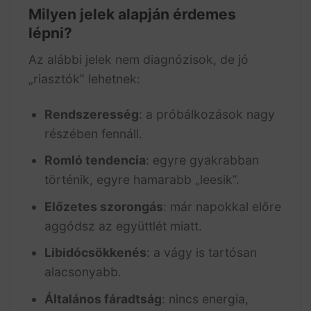
Milyen jelek alapján érdemes
lépni?
Az alábbi jelek nem diagnózisok, de jó
„riasztók” lehetnek:
Rendszeresség
: a próbálkozások nagy
részében fennáll.
Romló tendencia
: egyre gyakrabban
történik, egyre hamarabb „leesik”.
Előzetes szorongás
: már napokkal előre
aggódsz az együttlét miatt.
Libidócsökkenés
: a vágy is tartósan
alacsonyabb.
Általános fáradtság
: nincs energia,