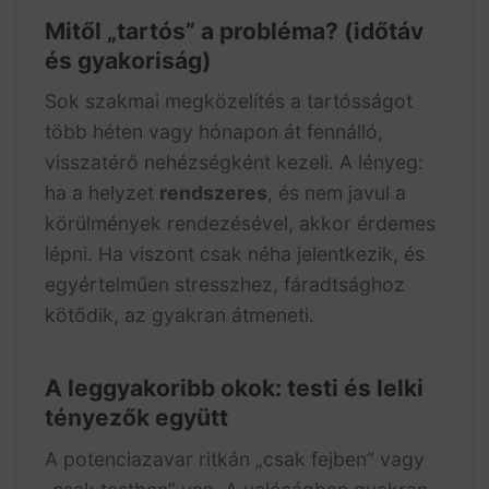
Mitől „tartós” a probléma? (időtáv
és gyakoriság)
Sok szakmai megközelítés a tartósságot
több héten vagy hónapon át fennálló,
visszatérő nehézségként kezeli. A lényeg:
ha a helyzet
rendszeres
, és nem javul a
körülmények rendezésével, akkor érdemes
lépni. Ha viszont csak néha jelentkezik, és
egyértelműen stresszhez, fáradtsághoz
kötődik, az gyakran átmeneti.
A leggyakoribb okok: testi és lelki
tényezők együtt
A potenciazavar ritkán „csak fejben” vagy