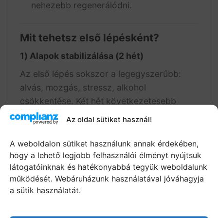
nehezebb regenerálódni.
Mit tehetsz első lépésként?
1) Alapok stabilizálása (2 hét)
Az első lépés sokszor a legegyszerűbb:
alvás, mozgás, stressz, alkohol
csökkentése. Két hét következetesebb
alapozás sok férfinál már javítja a reakciót.
Az oldal sütiket használ!
2) Nyomáscsökkentés együttlét közben
A weboldalon sütiket használunk annak érdekében,
hogy a lehető legjobb felhasználói élményt nyújtsuk
Ha az együttlét vizsgává vált, érdemes
látogatóinknak és hatékonyabbá tegyük weboldalunk
tudatosan visszavenni: több előjáték, több
működését. Webáruházunk használatával jóváhagyja
idő, kevesebb „cél”. Sokszor a kontroll és a
a sütik használatát.
játékosság visszahozza a test természetes
reakcióját.