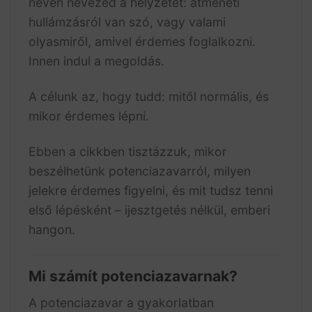
nevén nevezed a helyzetet: átmeneti
hullámzásról van szó, vagy valami
olyasmiről, amivel érdemes foglalkozni.
Innen indul a megoldás.
A célunk az, hogy tudd: mitől normális, és
mikor érdemes lépni.
Ebben a cikkben tisztázzuk, mikor
beszélhetünk potenciazavarról, milyen
jelekre érdemes figyelni, és mit tudsz tenni
első lépésként – ijesztgetés nélkül, emberi
hangon.
Mi számít potenciazavarnak?
A potenciazavar a gyakorlatban