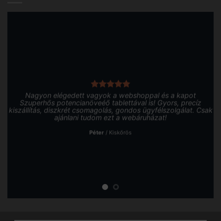
Nagyon elégedett vagyok a webshoppal és a kapot
Szuperhős potencianöveéő tablettával is! Gyors, precíz
kiszállítás, diszkrét csomagolás, gondos ügyfélszolgálat. Csak
ajánlani tudom ezt a webáruházat!
Péter
/
Kiskőrös