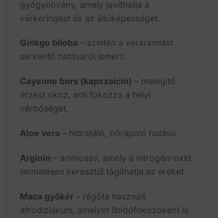
gyógynövény, amely javíthatja a
vérkeringést és az állóképességet.
Ginkgo biloba
– szintén a véráramlást
serkentő hatásáról ismert.
Cayenne bors (kapszaicin)
– melegítő
érzést okoz, ami fokozza a helyi
vérbőséget.
Aloe vera
– hidratáló, bőrápoló hatású.
Arginin
– aminosav, amely a nitrogén-oxid
termelésen keresztül tágíthatja az ereket.
Maca gyökér
– régóta használt
afrodiziákum, amelyet libidófokozóként is