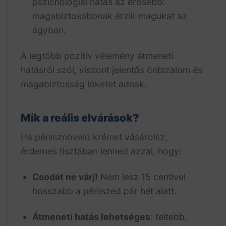
pszichológiai hatás az erősebb:
magabiztosabbnak érzik magukat az
ágyban.
A legtöbb pozitív vélemény átmeneti
hatásról szól, viszont jelentős önbizalom és
magabiztosság löketet adnak.
Mik a reális elvárások?
Ha pénisznövelő krémet vásárolsz,
érdemes tisztában lenned azzal, hogy:
Csodát ne várj!
Nem lesz 15 centivel
hosszabb a péniszed pár hét alatt.
Átmeneti hatás lehetséges
: teltebb,