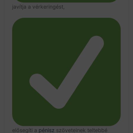
javítja a vérkeringést,
elősegíti a
pénisz
szöveteinek teltebbé