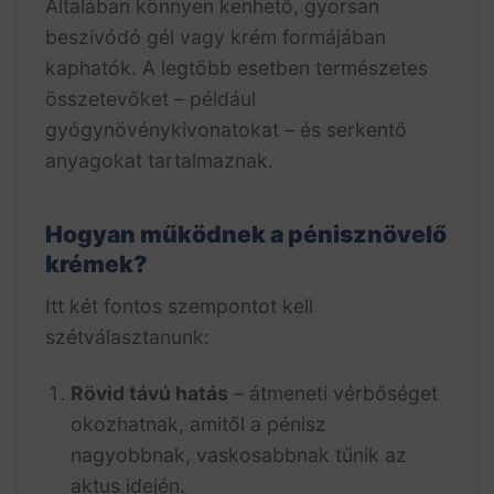
Általában könnyen kenhető, gyorsan
beszívódó gél vagy krém formájában
kaphatók. A legtöbb esetben természetes
összetevőket – például
gyógynövénykivonatokat – és serkentő
anyagokat tartalmaznak.
Hogyan működnek a pénisznövelő
krémek?
Itt két fontos szempontot kell
szétválasztanunk:
Rövid távú hatás
– átmeneti vérbőséget
okozhatnak, amitől a pénisz
nagyobbnak, vaskosabbnak tűnik az
aktus idején.