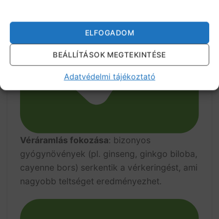
ELFOGADOM
BEÁLLÍTÁSOK MEGTEKINTÉSE
Adatvédelmi tájékoztató
Véráramlás fokozása
: bizonyos
gyógynövények (pl. ginseng, ginkgo biloba,
cayenne bors) serkentik a vérkeringést, ami
nagyobb teltséget eredményezhet.