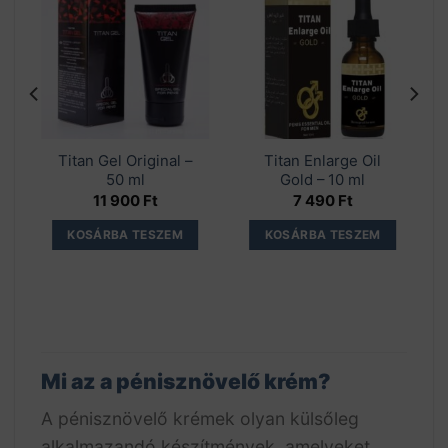
Titan Gel Original –
Titan Enlarge Oil
50 ml
Gold – 10 ml
11 900
Ft
7 490
Ft
KOSÁRBA TESZEM
KOSÁRBA TESZEM
Mi az a pénisznövelő krém?
A pénisznövelő krémek olyan külsőleg
alkalmazandó készítmények, amelyeket