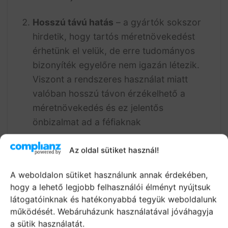
Hosszú távú hatás
– a gyártók sokszor
hirdetik, hogy tartós méretnövekedést
érhetünk el velük, de erre tudományos
bizonyíték egyelőre nem igazán létezik.
Viszont a rendszeres használat miatt
valóban hosszú távon érzékelhető a
méretnövekedés és ez jelentős
önbizalmat ad a féfiaknak
A krémek hatásmechanizmusa általában a
Az oldal sütiket használ!
következő:
A weboldalon sütiket használunk annak érdekében,
hogy a lehető legjobb felhasználói élményt nyújtsuk
látogatóinknak és hatékonyabbá tegyük weboldalunk
működését. Webáruházunk használatával jóváhagyja
a sütik használatát.