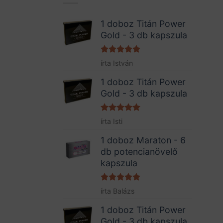
1 doboz Titán Power
Gold - 3 db kapszula
Értékelés:
5
írta István
/ 5
1 doboz Titán Power
Gold - 3 db kapszula
Értékelés:
5
írta Isti
/ 5
1 doboz Maraton - 6
db potencianövelő
kapszula
Értékelés:
5
írta Balázs
/ 5
1 doboz Titán Power
Gold - 3 db kapszula