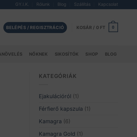
GY.I.K.
Rólunk
Blog
Szállítás
Kapcsolat
BELÉPÉS / REGISZTRÁCIÓ
0
KOSÁR /
0
FT
ANÖVELÉS
NŐKNEK
SIKOSÍTÓK
SHOP
BLOG
KATEGÓRIÁK
Ejakulációról
(1)
Férfierő kapszula
(1)
Kamagra
(6)
Kamagra Gold
(1)