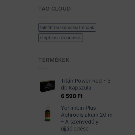
TAG CLOUD
felnőtt társkeresési trendek
striptease előadások
TERMÉKEK
Titán Power Red - 3
db kapszula
6 590
Ft
Yohimbin‑Plus
Aphrodisiakum 20 ml
– A szenvedély
újjáéledése