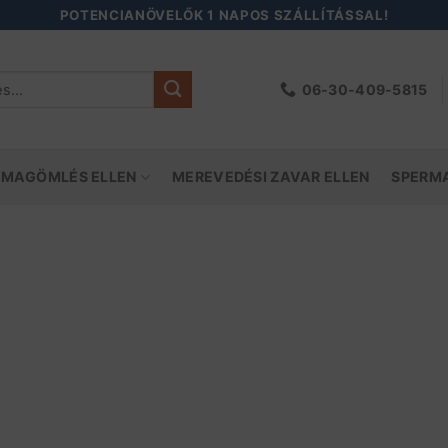
POTENCIANÖVELŐK 1 NAPOS SZÁLLÍTÁSSAL!
06-30-409-5815
őre:
 MAGÖMLÉS ELLEN
MEREVEDÉSI ZAVAR ELLEN
SPERM