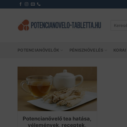
Skip
to
content
Keresés
a
következ
POTENCIANÖVELŐK
PÉNISZNÖVELÉS
KORAI
Potencianövelő tea hatása,
vélemények, receptek,