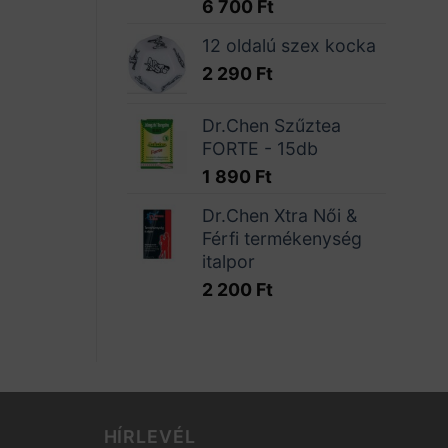
6 700
Ft
12 oldalú szex kocka
2 290
Ft
Dr.Chen Szűztea
FORTE - 15db
1 890
Ft
Dr.Chen Xtra Női &
Férfi termékenység
italpor
2 200
Ft
HÍRLEVÉL