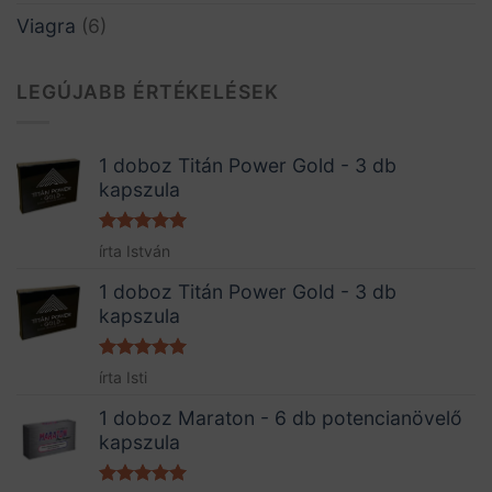
Viagra
(6)
LEGÚJABB ÉRTÉKELÉSEK
1 doboz Titán Power Gold - 3 db
kapszula
Értékelés:
5
írta István
/ 5
1 doboz Titán Power Gold - 3 db
kapszula
Értékelés:
5
írta Isti
/ 5
1 doboz Maraton - 6 db potencianövelő
kapszula