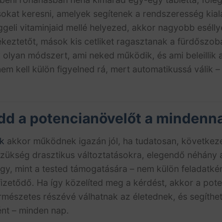
kat keresni, amelyek segítenek a rendszeresség kiala
geli vitaminjaid mellé helyezed, akkor nagyobb esélly
ékeztetőt, mások kis cetliket ragasztanak a fürdőszob
gy olyan módszert, ami neked működik, és ami beleilli
 nem kell külön figyelned rá, mert automatikussá válik 
edd a potencianövelőt a mindenn
k
akkor működnek igazán jól, ha tudatosan, következe
zükség drasztikus változtatásokra, elegendő néhány 
 úgy, mint a tested támogatására – nem külön feladatk
fizetődő. Ha így közelíted meg a kérdést, akkor a po
mészetes részévé válhatnak az életednek, és segíthet
nt – minden nap.