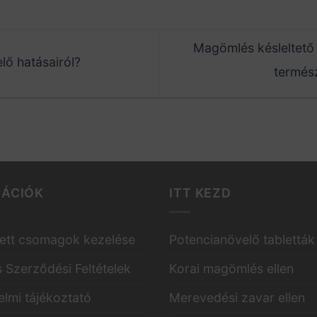
Magömlés késleltető
lő hatásairól?
termés
MÁCIÓK
ITT KEZD
ett csomagok kezelése
Potencianövelő tabletták
s Szerződési Feltételek
Korai magömlés ellen
lmi tájékoztató
Merevedési zavar ellen