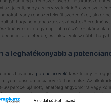
 nagyban függ a rendszerességtől. Ha kúraszerű kés
mi azt jelenti, hogy a szervezetnek időre van szükség
napokat, vagy rendszertelenül szeded őket, akkor n
ordulhat, hogy nem tapasztalsz számottevő eredményt
szítményre, mint egy napi rutin részére – akárcsak a 
 beépíteni az életedbe, és sokkal valószínűbb, hogy h
 a leghatékonyabb a potencian
rdemes bevenni a
potencianövelő
készítményt – reggel
gg, milyen típusú potencianövelőt használsz. Az alkalm
30–60 perccel ajánlott, lehetőleg éhgyomorra vagy kö
vódjanak. A kúraszerű potencianövelők esetén viszo
Az oldal sütiket használ!
vedd be a kapszulát. A reggel ideális lehetőség, his
zínű, hogy elfelejted. Ha például reggelente kávézol v