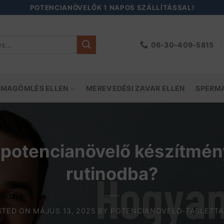
POTENCIANÖVELŐK 1 NAPOS SZÁLLÍTÁSSAL!
06-30-409-5815
őre:
 MAGÖMLÉS ELLEN
MEREVEDÉSI ZAVAR ELLEN
SPERM
 potencianövelő készítmén
rutinodba?
STED ON
MÁJUS 13, 2025
BY
POTENCIANOVELO-TABLETTA