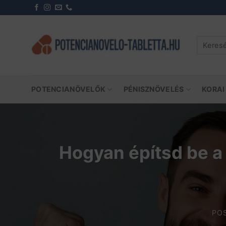
Skip
to
content
Keresés
a
következ
POTENCIANÖVELŐK
PÉNISZNÖVELÉS
KORAI
Hogyan építsd be a
PO