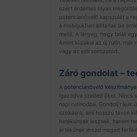
ezért érdemes olyan megoldáso
potencianövelő kapszulát a reg
a mobiljukban állítanak be eml
mellé. A lényeg, hogy találj e
Amint kialakul az új rutin, már
vagy az esti sorozatod.
Záró gondolat – t
A
potencianövelő készítménye
igazodva szeded őket. Nincs s
napi rutinodba. Gondolj rájuk
szokásra, ami hosszú távon ki
hatékonyak lesznek, hanem ter
értékűnek érezd magad férfiké