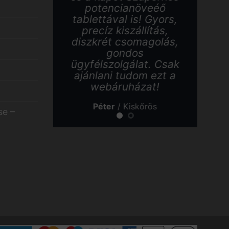
potencianöveéő
b
tablettával is! Gyors,
t
precíz kiszállítás,
diszkrét csomagolás,
me
gondos
S
ügyfélszolgálat. Csak
ajánlani tudom ezt a
be
webáruházat!
Péter
/
Kiskőrös
se –