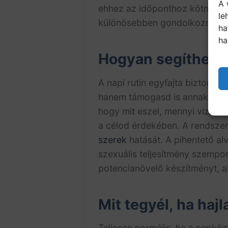
A 
ehhez az időponthoz kötni a po
le
különösebben gondolkoznod ra
ha
ha
Hogyan segíthet a 
A napi rutin egyfajta biztonsá
hanem támogasd is annak hatás
hogy mit eszel, mennyi vizet 
a célod érdekében. A rendszere
szerek
hatását. A pihentető al
szexuális teljesítmény szempon
potencianövelő készítményt, a
Mit tegyél, ha haj
Teljesen normális, ha a napkö