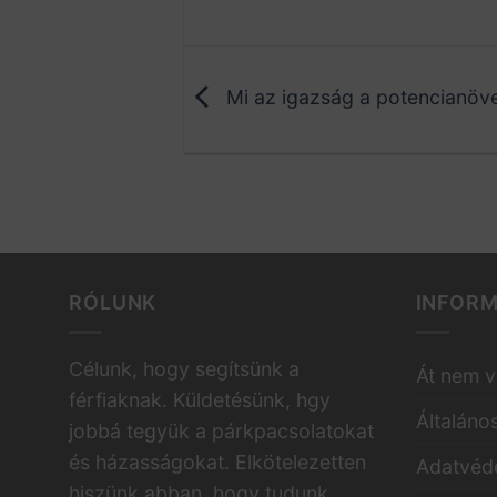
Mi az igazság a potencianöve
RÓLUNK
INFOR
Célunk, hogy segítsünk a
Át nem v
férfiaknak. Küldetésünk, hgy
Általáno
jobbá tegyük a párkpacsolatokat
és házasságokat. Elkötelezetten
Adatvéde
hiszünk abban, hogy tudunk