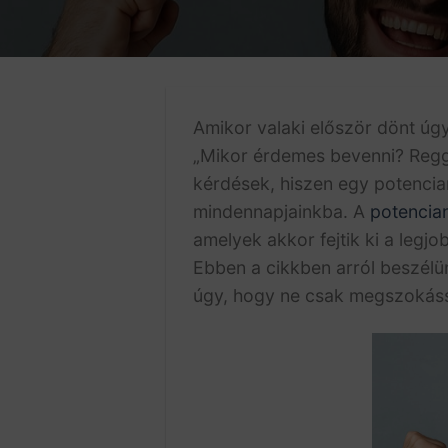
Amikor valaki először dönt úg
„Mikor érdemes bevenni? Reggel
kérdések, hiszen egy potencia
mindennapjainkba. A
potencia
amelyek akkor fejtik ki a legj
Ebben a cikkben arról beszélü
úgy, hogy ne csak megszokáss