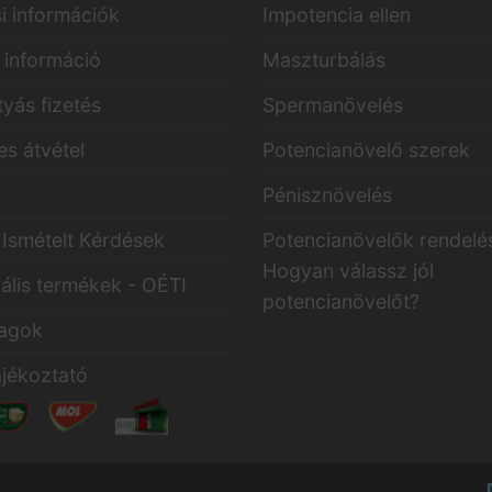
i információk
Impotencia ellen
i információ
Maszturbálás
yás fizetés
Spermanövelés
s átvétel
Potencianövelő szerek
a
Pénisznövelés
Ismételt Kérdések
Potencianövelők rendelé
Hogyan válassz jól
ális termékek - OÉTI
potencianövelőt?
agok
ájékoztató