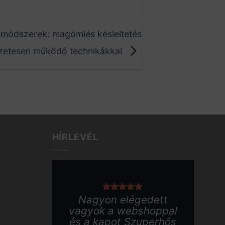
 módszerek: magömlés késleltetés
zetesen működő technikákkal
HÍRLEVÉL
Nagyon elégedett
Kö
vagyok a webshoppal
és a kapot Szuperhős
w