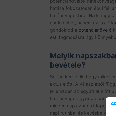
potencianövelők hatékonysága
hatása fokozatosan épül fel, a
hatóanyagokhoz. Ha kihagysz 
csökkenhet, hanem az is előf
gondolnod a
potencianövelő
ké
esti fogmosásra. Így könnyebb
Melyik napszakban
bevétele?
Sokan kérdezik, hogy mikor é
aktus előtt. A válasz attól fü
jellemzően az együttlét előtt 
hatóanyagok gyorsabban felszí
minden nap azonos időpontban 
napi rutinba, és kevésbé valós