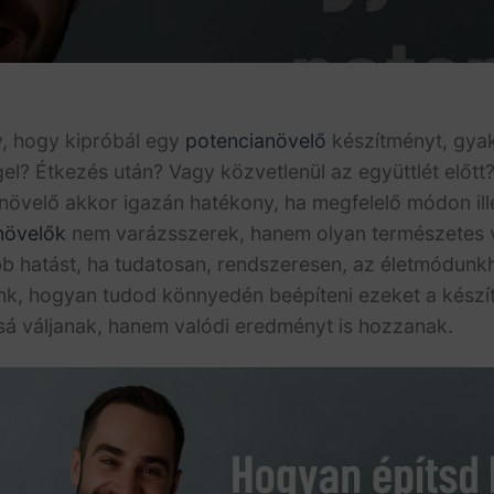
y, hogy kipróbál egy
potencianövelő
készítményt, gyak
? Étkezés után? Vagy közvetlenül az együttlét előtt?
növelő akkor igazán hatékony, ha megfelelő módon ill
növelők
nem varázsszerek, hanem olyan természetes 
obb hatást, ha tudatosan, rendszeresen, az életmódunk
nk, hogyan tudod könnyedén beépíteni ezeket a készí
á váljanak, hanem valódi eredményt is hozzanak.