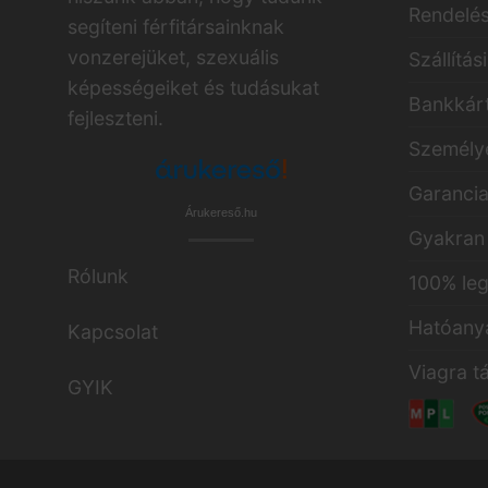
Rendelés
segíteni férfitársainknak
vonzerejüket, szexuális
Szállítás
képességeiket és tudásukat
Bankkárt
fejleszteni.
Személye
Garanci
Árukereső.hu
Gyakran 
Rólunk
100% leg
Hatóany
Kapcsolat
Viagra t
GYIK