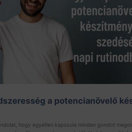
ndszeresség a potencianövelő k
ondolat, hogy egyetlen kapszula minden gondot megol