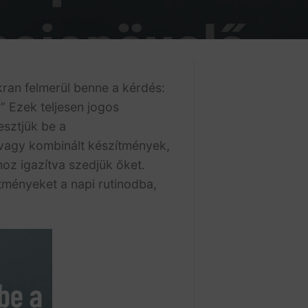
ran felmerül benne a kérdés:
” Ezek teljesen jogos
esztjük be a
vagy kombinált készítmények,
hoz igazítva szedjük őket.
tményeket a napi rutinodba,