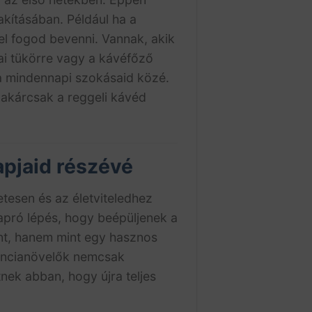
kításában. Például ha a
el fogod bevenni. Vannak, akik
ai tükörre vagy a kávéfőző
k a mindennapi szokásaid közé.
– akárcsak a reggeli kávéd
apjaid részévé
tesen és az életviteledhez
apró lépés, hogy beépüljenek a
ént, hanem mint egy hasznos
tencianövelők nemcsak
nek abban, hogy újra teljes