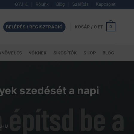
GY.I.K.
Rólunk
Blog
Szállítás
Kapcsolat
BELÉPÉS / REGISZTRÁCIÓ
0
KOSÁR /
0
FT
ANÖVELÉS
NŐKNEK
SIKOSÍTÓK
SHOP
BLOG
yek szedését a napi
.HU