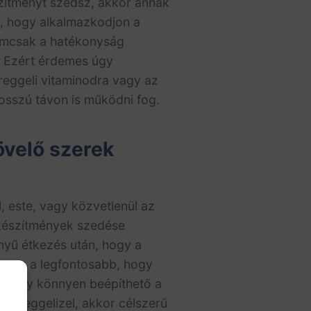
zítményt szedsz, akkor annak
e, hogy alkalmazkodjon a
emcsak a hatékonyság
. Ezért érdemes úgy
reggeli vitaminodra vagy az
osszú távon is működni fog.
övelő szerek
, este, vagy közvetlenül az
i készítmények szedése
nnyű étkezés után, hogy a
nt az a legfontosabb, hogy
zen így könnyen beépíthető a
agy reggelizel, akkor célszerű