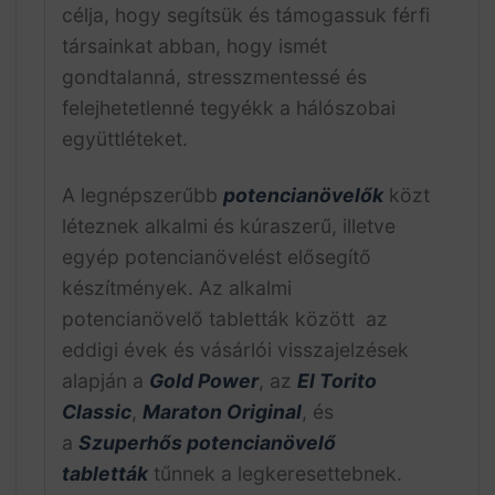
célja, hogy segítsük és támogassuk férfi
társainkat abban, hogy ismét
gondtalanná, stresszmentessé és
felejhetetlenné tegyékk a hálószobai
együttléteket.
A legnépszerűbb
potencianövelők
közt
léteznek alkalmi és kúraszerű, illetve
egyép potencianövelést elősegítő
készítmények. Az alkalmi
potencianövelő tabletták között az
eddigi évek és vásárlói visszajelzések
alapján a
Gold Power
, az
El Torito
Classic
,
Maraton Original
, és
a
Szuperhős potencianövelő
tabletták
tűnnek a legkeresettebnek.