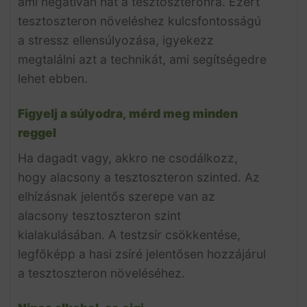
ami negatívan hat a tesztoszteronra. Ezért
tesztoszteron növeléshez kulcsfontosságú
a stressz ellensúlyozása, igyekezz
megtalálni azt a technikát, ami segítségedre
lehet ebben.
Figyelj a súlyodra, mérd meg minden
reggel
Ha dagadt vagy, akkro ne csodálkozz,
hogy alacsony a tesztoszteron szinted. Az
elhízásnak jelentős szerepe van az
alacsony tesztoszteron szint
kialakulásában. A testzsír csökkentése,
legfőképp a hasi zsíré jelentősen hozzájárul
a tesztoszteron növeléséhez.