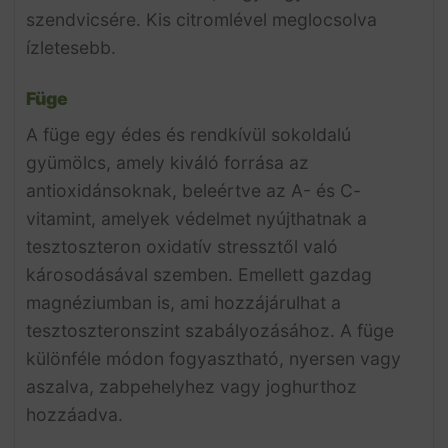
szendvicsére. Kis citromlével meglocsolva
ízletesebb.
Füge
A füge egy édes és rendkívül sokoldalú
gyümölcs, amely kiváló forrása az
antioxidánsoknak, beleértve az A- és C-
vitamint, amelyek védelmet nyújthatnak a
tesztoszteron oxidatív stressztől való
károsodásával szemben. Emellett gazdag
magnéziumban is, ami hozzájárulhat a
tesztoszteronszint szabályozásához. A füge
különféle módon fogyasztható, nyersen vagy
aszalva, zabpehelyhez vagy joghurthoz
hozzáadva.