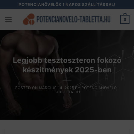
Skip
POTENCIANÖVELŐK 1 NAPOS SZÁLLÍTÁSSAL!
to
0
content
Legjobb tesztoszteron fokozó
készítmények 2025-ben
POSTED ON
MÁRCIUS 14, 2025
BY
POTENCIANOVELO-
TABLETTA.HU