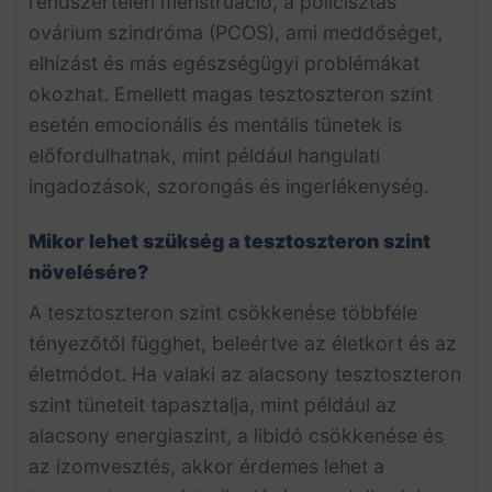
rendszertelen menstruáció, a policisztás
ovárium szindróma (PCOS), ami meddőséget,
elhízást és más egészségügyi problémákat
okozhat. Emellett magas tesztoszteron szint
esetén emocionális és mentális tünetek is
előfordulhatnak, mint például hangulati
ingadozások, szorongás és ingerlékenység.
Mikor lehet szükség a tesztoszteron szint
növelésére?
A tesztoszteron szint csökkenése többféle
tényezőtől függhet, beleértve az életkort és az
életmódot. Ha valaki az alacsony tesztoszteron
szint tüneteit tapasztalja, mint például az
alacsony energiaszint, a libidó csökkenése és
az izomvesztés, akkor érdemes lehet a