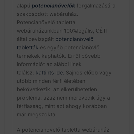
alapú
potencianövelők
forgalmazására
szakosodott webáruház.
Potencianövelő tabletta
webáruházunkban 100%legális, OÉTI
által bevizsgált
potencianövelő
tabletták
és egyéb potencianövlő
termékek kaphatók. Erről bővebb
információt az alábbi linek
találsz:
kattints ide.
Sajnos előbb vagy
utóbb minden férfi életében
bekövetkezik az elkerülhetetlen
probléma, azaz nem merevedik úgy a
férfiasság, mint azt ahogy korábban
már megszokta.
A potencianövelő tabletta webáruház