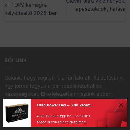
Clavin Ultra vélemények,
ki: TOP9 kamagra
tapasztalatok, hatása
helyettesítő 2025-ben
RÓLUNK
Célunk, hogy segítsünk a férfiaknak. Küldetésünk,
hgy jobbá tegyük a párkpacsolatokat és
házasságokat. Elkötelezetten hiszünk abban,
hogy tudunk segíteni férfitársainknak
Titán Power Red – 3 db kapszula
vonzerejüket, szexuális képességeiket és
42 ember nézi épp ezt a terméket!
tudásukat fejleszteni.
Téged is érdekelhet. Nézd meg!