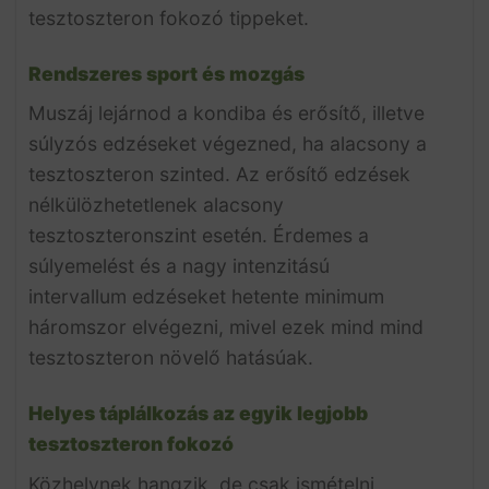
tesztoszteron fokozó tippeket.
Rendszeres sport és mozgás
Muszáj lejárnod a kondiba és erősítő, illetve
súlyzós edzéseket végezned, ha alacsony a
tesztoszteron szinted. Az erősítő edzések
nélkülözhetetlenek alacsony
tesztoszteronszint esetén. Érdemes a
súlyemelést és a nagy intenzitású
intervallum edzéseket hetente minimum
háromszor elvégezni, mivel ezek mind mind
tesztoszteron növelő hatásúak.
Helyes táplálkozás az egyik legjobb
tesztoszteron fokozó
Közhelynek hangzik, de csak ismételni