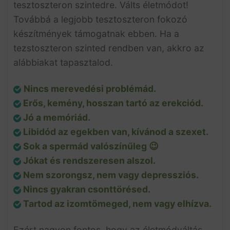
tesztoszteron szintedre. Válts életmódot!
Továbbá a legjobb tesztoszteron fokozó
készítmények támogatnak ebben. Ha a
tezstoszteron szinted rendben van, akkro az
alábbiakat tapasztalod.
Nincs merevedési problémád.
Erős, kemény, hosszan tartó az erekciód.
Jó a memóriád.
Libidód az egekben van, kívánod a szexet.
Sok a spermád valószínűleg 😉
Jókat és rendszeresen alszol.
Nem szorongsz, nem vagy depressziós.
Nincs gyakran csonttörésed.
Tartod az izomtömeged, nem vagy elhízva.
Ezért nagyon fontos, hogy az életmódváltás