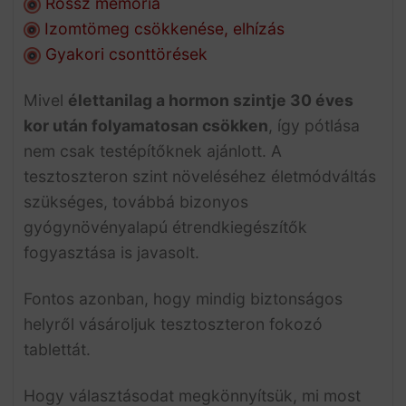
Rossz memória
Izomtömeg csökkenése, elhízás
Gyakori csonttörések
Mivel
élettanilag a hormon szintje 30 éves
kor után folyamatosan csökken
, így pótlása
nem csak testépítőknek ajánlott. A
tesztoszteron szint növeléséhez életmódváltás
szükséges, továbbá bizonyos
gyógynövényalapú étrendkiegészítők
fogyasztása is javasolt.
Fontos azonban, hogy mindig biztonságos
helyről vásároljuk tesztoszteron fokozó
tablettát.
Hogy választásodat megkönnyítsük, mi most