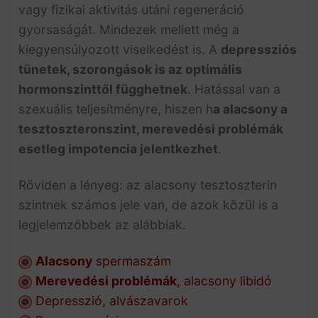
vagy fizikai aktivitás utáni regeneráció
gyorsaságát. Mindezek mellett még a
kiegyensúlyozott viselkedést is. A
depressziós
tünetek, szorongások is az optimális
hormonszinttől függhetnek
. Hatással van a
szexuális teljesítményre, hiszen h
a alacsony a
tesztoszteronszint, merevedési problémák
esetleg impotencia jelentkezhet
.
Röviden a lényeg: az alacsony tesztoszterin
szintnek számos jele van, de azok közül is a
legjelemzőbbek az alábbiak.
Alacsony
spermaszám
Merevedési problémák
, alacsony libidó
Depresszió, alvászavarok