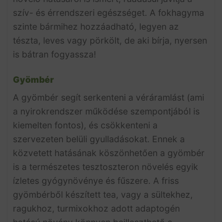
szív- és érrendszeri egészséget. A fokhagyma
szinte bármihez hozzáadható, legyen az
tészta, leves vagy pörkölt, de aki bírja, nyersen
is bátran fogyassza!
Gyömbér
A gyömbér segít serkenteni a véráramlást (ami
a nyirokrendszer működése szempontjából is
kiemelten fontos), és csökkenteni a
szervezeten belüli gyulladásokat. Ennek a
közvetett hatásának köszönhetően a gyömbér
is a természetes tesztoszteron növelés egyik
ízletes gyógynövénye és fűszere. A friss
gyömbérből készített tea, vagy a sültekhez,
ragukhoz, turmixokhoz adott adaptogén