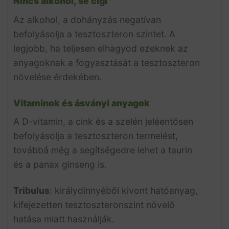
Nincs alkohol, se cigi
Az alkohol, a dohányzás negatívan
befolyásolja a tesztoszteron szintet. A
legjobb, ha teljesen elhagyod ezeknek az
anyagoknak a fogyasztását a tesztoszteron
növelése érdekében.
Vitaminok és ásványi anyagok
A D-vitamin, a cink és a szelén jeléentősen
befolyásolja a tesztoszteron termelést,
továbbá még a segítségedre lehet a taurin
és a panax ginseng is.
Tribulus
: királydinnyéből kivont hatóanyag,
kifejezetten tesztoszteronszint növelő
hatása miatt használják.