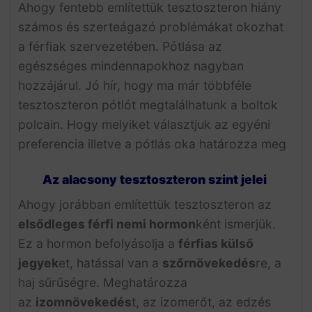
Ahogy fentebb említettük tesztoszteron hiány
számos és szerteágazó problémákat okozhat
a férfiak szervezetében. Pótlása az
egészséges mindennapokhoz nagyban
hozzájárul. Jó hír, hogy ma már többféle
tesztoszteron pótlót megtalálhatunk a boltok
polcain. Hogy melyiket választjuk az egyéni
preferencia illetve a pótlás oka határozza meg
Az alacsony tesztoszteron szint jelei
Ahogy jorábban említettük tesztoszteron az
elsődleges férfi nemi hormon
ként ismerjük.
Ez a hormon befolyásolja a
férfias külső
jegyek
et, hatással van a
szőrnövekedés
re, a
haj sűrűségre. Meghatározza
az
izomnövekedés
t, az izomerőt, az edzés