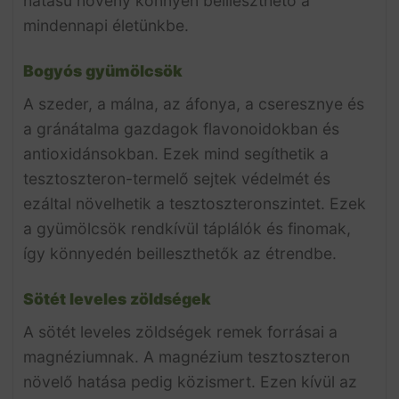
hatású növény könnyen beilleszthető a
mindennapi életünkbe.
Bogyós gyümölcsök
A szeder, a málna, az áfonya, a cseresznye és
a gránátalma gazdagok flavonoidokban és
antioxidánsokban. Ezek mind segíthetik a
tesztoszteron-termelő sejtek védelmét és
ezáltal növelhetik a tesztoszteronszintet. Ezek
a gyümölcsök rendkívül táplálók és finomak,
így könnyedén beilleszthetők az étrendbe.
Sötét leveles zöldségek
A sötét leveles zöldségek remek forrásai a
magnéziumnak. A magnézium tesztoszteron
növelő hatása pedig közismert. Ezen kívül az