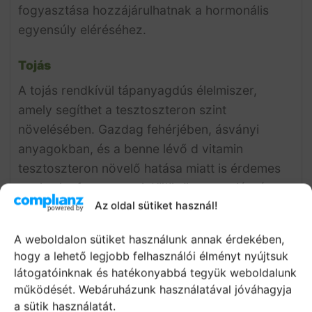
fogyasztása hozzájárulhatnak a hormonális
egyensúly eléréséhez.
Tojás
A tojás rendkívül tápanyagdús élelmiszer,
amely segíthet a tesztoszteron szint
növelésében. Gazdag fehérjében, ásványi
anyagokban, és a benne lévő d vitamin
tesztoszteron növelő hatása miatt is érdemes
napi szint fogyasztani. Különösen a tojássárga
Az oldal sütiket használ!
tartalmazza a legtöbb tápanyagot. Próbálj ki
egy tojásos reggelit omlett formájában,
A weboldalon sütiket használunk annak érdekében,
spenóttal, gombával és sajttal, vagy egy
hogy a lehető legjobb felhasználói élményt nyújtsuk
tojásrántottát kockára vágott paradicsommal
látogatóinknak és hatékonyabbá tegyük weboldalunk
és hagymával.
működését. Webáruházunk használatával jóváhagyja
a sütik használatát.