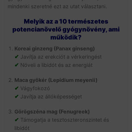
mindenki szeretné ezt az utat választani.
Melyik az a 10 természetes
potencianövelő gyógynövény, ami
működik?
Koreai ginzeng (Panax ginseng)
✔
Javítja az erekciót a vérkeringést
✔
Növeli a libidót és az energiát
Maca gyökér (Lepidium meyenii)
✔
Vágyfokozó
✔
Javítja az állóképességet
Görögszéna mag (Fenugreek)
✔
Támogatja a tesztoszteronszintet és
libidót