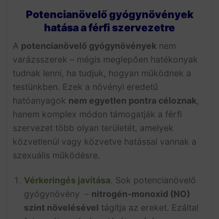
Potencianövelő gyógynövények
hatása a férfi szervezetre
A
potencianövelő gyógynövények
nem
varázsszerek – mégis meglepően hatékonyak
tudnak lenni, ha tudjuk, hogyan működnek a
testünkben. Ezek a növényi eredetű
hatóanyagok
nem egyetlen pontra céloznak
,
hanem komplex módon támogatják a férfi
szervezet több olyan területét, amelyek
közvetlenül vagy közvetve hatással vannak a
szexuális működésre.
Vérkeringés javítása
. Sok potencianövelő
gyógynövény –
nitrogén-monoxid (NO)
szint növelésével
tágítja az ereket. Ezáltal