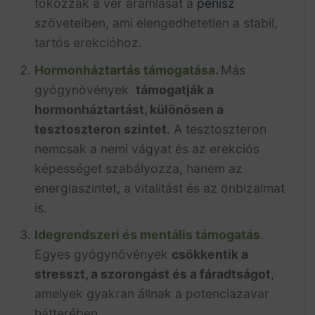
fokozzák a vér áramlását a
pénisz
szöveteiben, ami elengedhetetlen a stabil,
tartós erekcióhoz.
Hormonháztartás támogatása.
Más
gyógynövények
támogatják a
hormonháztartást, különösen a
tesztoszteron szintet
. A tesztoszteron
nemcsak a nemi vágyat és az erekciós
képességet szabályozza, hanem az
energiaszintet, a vitalitást és az önbizalmat
is.
Idegrendszeri és mentális támogatás
.
Egyes gyógynövények
csökkentik a
stresszt, a szorongást és a fáradtságot
,
amelyek gyakran állnak a potenciazavar
hátterében.