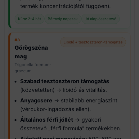
termék koncentrációjától függően).
Kúra: 2–4 hét
Bármely napszak
Jó alap összetevő
#3
Libidó + tesztoszteron-támogatás
Görögszéna
mag
Trigonella foenum-
graecum
Szabad tesztoszteron támogatás
(közvetetten) → libidó és vitalitás.
Anyagcsere
→ stabilabb energiaszint
(vércukor-ingadozás ellen).
Általános férfi jóllét
→ gyakori
összetevő „férfi formula” termékekben.
Ajánlott napi mennyiség:
500–600 mg