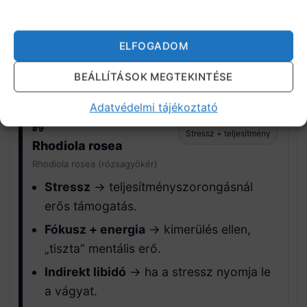
Ajánlott napi mennyiség:
300–600 mg
kivonat, vagy 500–1000 mg szárított
ELFOGADOM
herbapor napi 1–2 részletben.
BEÁLLÍTÁSOK MEGTEKINTÉSE
Kúra: 3–5 hét
Nem stimuláns
Alapozó
Adatvédelmi tájékoztató
#9
Stressz + teljesítmény
Rhodiola rosea
Rhodiola rosea (rózsagyökér)
Stressz
→ teljesítményszorongásnál
erős támogatás.
Fókusz + energia
→ kimerülés ellen,
„tiszta” mentális erő.
Indirekt libidó
→ ha a stressz nyomja le
a vágyat.