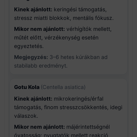
Kinek ajánlott:
keringési támogatás,
stressz miatti blokkok, mentális fókusz.
Mikor nem ajánlott:
vérhígítók mellett,
műtét előtt, vérzékenység esetén
egyeztetés.
Megjegyzés:
3–6 hetes kúrákban ad
stabilabb eredményt.
Gotu Kola
(Centella asiatica)
Kinek ajánlott:
mikrokeringés/érfal
támogatás, finom stresszcsökkentés, idegi
válaszok.
Mikor nem ajánlott:
májérintettségnél
óvatosság; nyugtatók mellett reakció