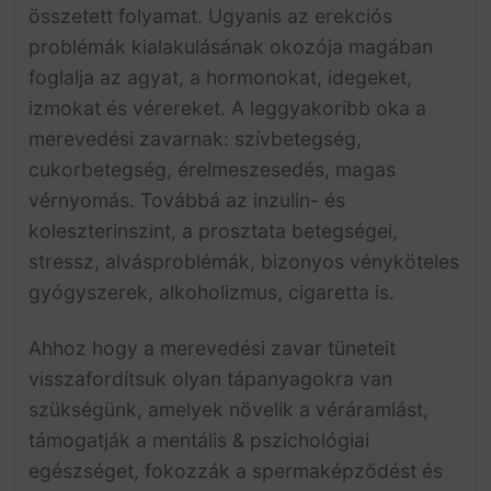
összetett folyamat. Ugyanis az erekciós
problémák kialakulásának okozója magában
foglalja az agyat, a hormonokat, idegeket,
izmokat és vérereket. A leggyakoribb oka a
merevedési zavarnak: szívbetegség,
cukorbetegség, érelmeszesedés, magas
vérnyomás. Továbbá az inzulin- és
koleszterinszint, a prosztata betegségei,
stressz, alvásproblémák, bizonyos vényköteles
gyógyszerek, alkoholizmus, cigaretta is.
Ahhoz hogy a merevedési zavar tüneteit
visszafordítsuk olyan tápanyagokra van
szükségünk, amelyek növelik a véráramlást,
támogatják a mentális & pszichológiai
egészséget, fokozzák a spermaképződést és