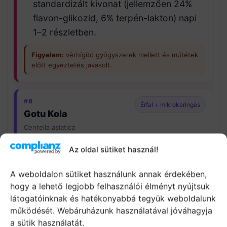
standardizált kivonat (jellemzően 24%
flavon-glikozid, 6% terpén-lakton) napi
1–2 részletben.
Figyelem:
vérhígító gyógyszerek mellett és műtétek
előtt egyeztetés javasolt.
#8
Érfal + mikrokeringés
Gotu Kola
Centella asiatica
Érfal támogatás
→ rugalmasság és
Az oldal sütiket használ!
mikrokeringés.
A weboldalon sütiket használunk annak érdekében,
Idegi válaszkészség
→ keringési + idegi
hogy a lehető legjobb felhasználói élményt nyújtsuk
oldal.
látogatóinknak és hatékonyabbá tegyük weboldalunk
Finom nyugtatás
→ „fejben dől el”
működését. Webáruházunk használatával jóváhagyja
helyzetekben is jó.
a sütik használatát.