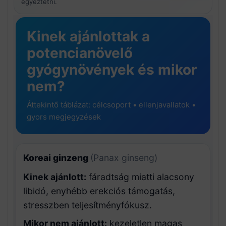
egyeztetni.
Kinek ajánlottak a
potencianövelő
gyógynövények és mikor
nem?
Áttekintő táblázat: célcsoport • ellenjavallatok •
gyors megjegyzések
Koreai ginzeng
(Panax ginseng)
Kinek ajánlott:
fáradtság miatti alacsony
libidó, enyhébb erekciós támogatás,
stresszben teljesítményfókusz.
Mikor nem ajánlott:
kezeletlen magas