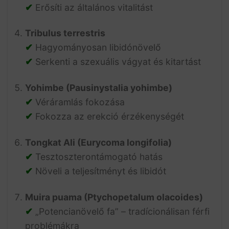
✔
Erősíti az általános vitalitást
Tribulus terrestris
✔
Hagyományosan libidónövelő
✔
Serkenti a szexuális vágyat és kitartást
Yohimbe (Pausinystalia yohimbe)
✔
Véráramlás fokozása
✔
Fokozza az erekció érzékenységét
Tongkat Ali (Eurycoma longifolia)
✔
Tesztoszterontámogató hatás
✔
Növeli a teljesítményt és libidót
Muira puama (Ptychopetalum olacoides)
✔
„Potencianövelő fa” – tradícionálisan férfi
problémákra