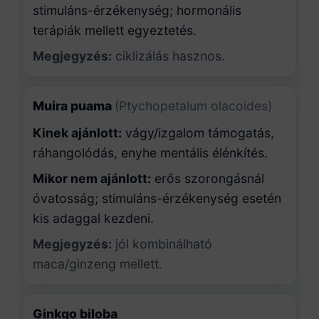
stimuláns-érzékenység; hormonális
terápiák mellett egyeztetés.
Megjegyzés:
ciklizálás hasznos.
Muira puama
(Ptychopetalum olacoides)
Kinek ajánlott:
vágy/izgalom támogatás,
ráhangolódás, enyhe mentális élénkítés.
Mikor nem ajánlott:
erős szorongásnál
óvatosság; stimuláns-érzékenység esetén
kis adaggal kezdeni.
Megjegyzés:
jól kombinálható
maca/ginzeng mellett.
Ginkgo biloba