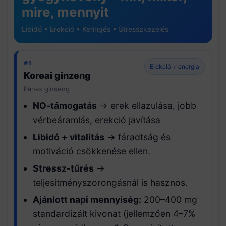
mire, mennyit
Libidó • Erekció • Keringés • Stresszkezelés
#1
Erekció + energia
Koreai ginzeng
Panax ginseng
NO-támogatás
→ erek ellazulása, jobb
vérbeáramlás, erekció javítása
Libidó + vitalitás
→ fáradtság és
motiváció csökkenése ellen.
Stressz-tűrés
→
teljesítményszorongásnál is hasznos.
Ajánlott napi mennyiség:
200–400 mg
standardizált kivonat (jellemzően 4–7%