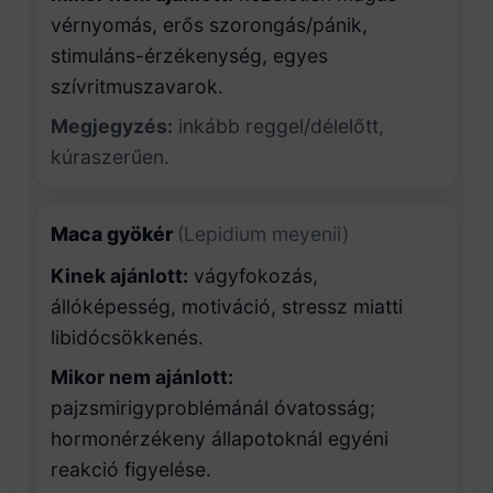
vérnyomás, erős szorongás/pánik,
stimuláns-érzékenység, egyes
szívritmuszavarok.
Megjegyzés:
inkább reggel/délelőtt,
kúraszerűen.
Maca gyökér
(Lepidium meyenii)
Kinek ajánlott:
vágyfokozás,
állóképesség, motiváció, stressz miatti
libidócsökkenés.
Mikor nem ajánlott:
pajzsmirigyproblémánál óvatosság;
hormonérzékeny állapotoknál egyéni
reakció figyelése.