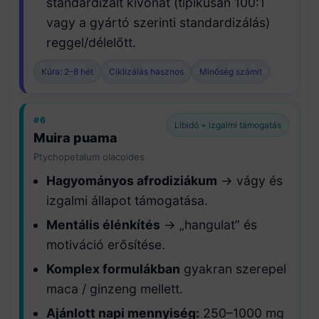
standardizált kivonat (tipikusan 100:1
vagy a gyártó szerinti standardizálás)
reggel/délelőtt.
Kúra: 2–8 hét
Ciklizálás hasznos
Minőség számít
#6
Libidó + izgalmi támogatás
Muira puama
Ptychopetalum olacoides
Hagyományos afrodiziákum
→ vágy és
izgalmi állapot támogatása.
Mentális élénkítés
→ „hangulat” és
motiváció erősítése.
Komplex formulákban
gyakran szerepel
maca / ginzeng mellett.
Ajánlott napi mennyiség:
250–1000 mg