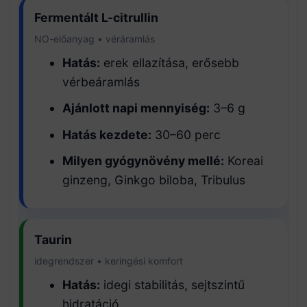
Fermentált L-citrullin
NO-előanyag • véráramlás
Hatás:
erek ellazítása, erősebb
vérbeáramlás
Ajánlott napi mennyiség:
3–6 g
Hatás kezdete:
30–60 perc
Milyen gyógynövény mellé:
Koreai
ginzeng, Ginkgo biloba, Tribulus
Taurin
idegrendszer • keringési komfort
Hatás:
idegi stabilitás, sejtszintű
hidratáció