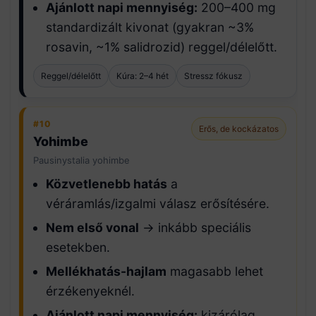
Ajánlott napi mennyiség:
200–400 mg
standardizált kivonat (gyakran ~3%
rosavin, ~1% salidrozid) reggel/délelőtt.
Reggel/délelőtt
Kúra: 2–4 hét
Stressz fókusz
#10
Erős, de kockázatos
Yohimbe
Pausinystalia yohimbe
Közvetlenebb hatás
a
véráramlás/izgalmi válasz erősítésére.
Nem első vonal
→ inkább speciális
esetekben.
Mellékhatás-hajlam
magasabb lehet
érzékenyeknél.
Ajánlott napi mennyiség:
kizárólag