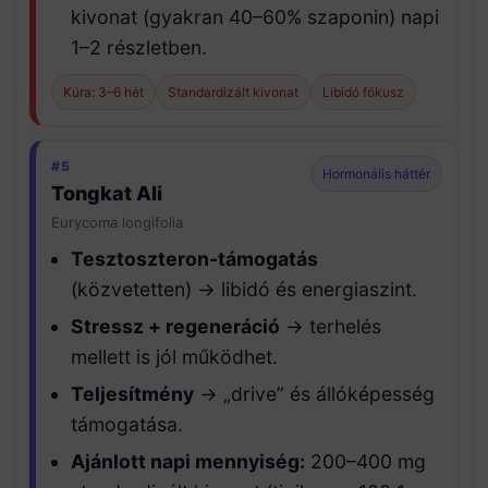
kivonat (gyakran 40–60% szaponin) napi
1–2 részletben.
Kúra: 3–6 hét
Standardizált kivonat
Libidó fókusz
#5
Hormonális háttér
Tongkat Ali
Eurycoma longifolia
Tesztoszteron-támogatás
(közvetetten) → libidó és energiaszint.
Stressz + regeneráció
→ terhelés
mellett is jól működhet.
Teljesítmény
→ „drive” és állóképesség
támogatása.
Ajánlott napi mennyiség:
200–400 mg