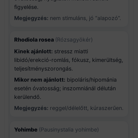
figyelése.
Megjegyzés:
nem stimuláns, jó “alapozó”.
Rhodiola rosea
(Rózsagyökér)
Kinek ajánlott:
stressz miatti
libidó/erekció-romlás, fókusz, kimerültség,
teljesítményszorongás.
Mikor nem ajánlott:
bipoláris/hipománia
esetén óvatosság; inszomniánál délután
kerülendő.
Megjegyzés:
reggel/délelőtt, kúraszerűen.
Yohimbe
(Pausinystalia yohimbe)