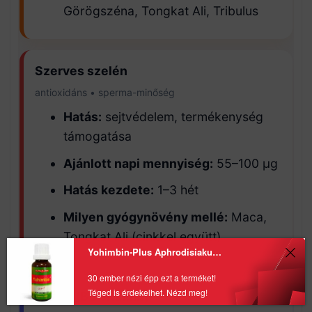
Görögszéna, Tongkat Ali, Tribulus
Szerves szelén
antioxidáns • sperma-minőség
Hatás:
sejtvédelem, termékenység
támogatása
Ajánlott napi mennyiség:
55–100 µg
Hatás kezdete:
1–3 hét
Milyen gyógynövény mellé:
Maca,
Tongkat Ali (cinkkel együtt)
Yohimbin‑Plus Aphrodisiakum 20 ml – A szenvedély újjáéledése
30 ember nézi épp ezt a terméket!
Téged is érdekelhet. Nézd meg!
Niacin (B3 vitamin)