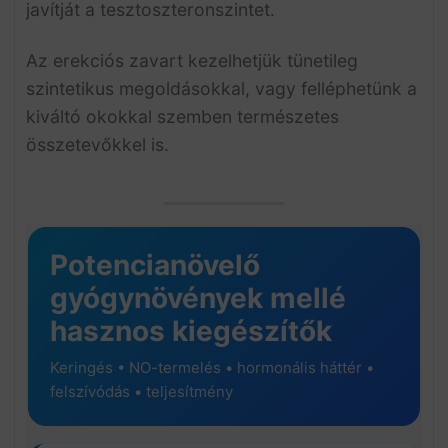
javítját a tesztoszteronszintet.
Az erekciós zavart kezelhetjük tünetileg
szintetikus megoldásokkal, vagy felléphetünk a
kiváltó okokkal szemben természetes
összetevőkkel is.
Potencianövelő
gyógynövények mellé
hasznos kiegészítők
Keringés • NO-termelés • hormonális háttér •
felszívódás • teljesítmény