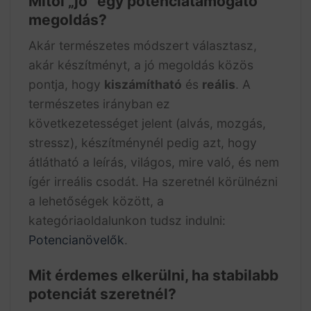
Mitől „jó” egy potenciatámogató
megoldás?
Akár természetes módszert választasz,
akár készítményt, a jó megoldás közös
pontja, hogy
kiszámítható
és
reális
. A
természetes irányban ez
következetességet jelent (alvás, mozgás,
stressz), készítménynél pedig azt, hogy
átlátható a leírás, világos, mire való, és nem
ígér irreális csodát. Ha szeretnél körülnézni
a lehetőségek között, a
kategóriaoldalunkon tudsz indulni:
Potencianövelők
.
Mit érdemes elkerülni, ha stabilabb
potenciát szeretnél?