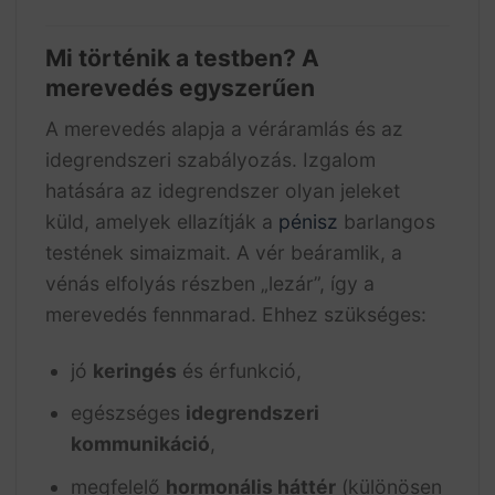
Mi történik a testben? A
merevedés egyszerűen
A merevedés alapja a véráramlás és az
idegrendszeri szabályozás. Izgalom
hatására az idegrendszer olyan jeleket
küld, amelyek ellazítják a
pénisz
barlangos
testének simaizmait. A vér beáramlik, a
vénás elfolyás részben „lezár”, így a
merevedés fennmarad. Ehhez szükséges:
jó
keringés
és érfunkció,
egészséges
idegrendszeri
kommunikáció
,
megfelelő
hormonális háttér
(különösen