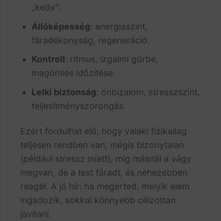
„kedv”.
Állóképesség
: energiaszint,
fáradékonyság, regeneráció.
Kontroll
: ritmus, izgalmi görbe,
magömlés időzítése.
Lelki biztonság
: önbizalom, stresszszint,
teljesítményszorongás.
Ezért fordulhat elő, hogy valaki fizikailag
teljesen rendben van, mégis bizonytalan
(például stressz miatt), míg másnál a vágy
megvan, de a test fáradt, és nehezebben
reagál. A jó hír: ha megérted, melyik elem
ingadozik, sokkal könnyebb célzottan
javítani.