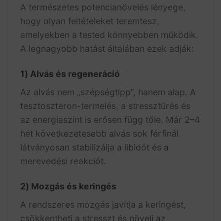
A természetes potencianövelés lényege,
hogy olyan feltételeket teremtesz,
amelyekben a tested könnyebben működik.
A legnagyobb hatást általában ezek adják:
1) Alvás és regeneráció
Az alvás nem „szépségtipp”, hanem alap. A
tesztoszteron-termelés, a stressztűrés és
az energiaszint is erősen függ tőle. Már 2–4
hét következetesebb alvás sok férfinál
látványosan stabilizálja a libidót és a
merevedési reakciót.
2) Mozgás és keringés
A rendszeres mozgás javítja a keringést,
csökkentheti a stresszt és növeli az