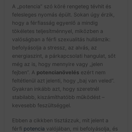
A „potencia” szó köré rengeteg tévhit és
felesleges nyomás épült. Sokan úgy érzik,
hogy a férfiasság egyenlő a mindig
tökéletes teljesítménnyel, miközben a
valóságban a férfi szexualitás hullámzik:
befolyásolja a stressz, az alvás, az
energiaszint, a párkapcsolati hangulat, sőt
még az is, hogy mennyire vagy „jelen
fejben”. A
potencianövelés
ezért nem
feltétlenül azt jelenti, hogy „baj van veled”.
Gyakran inkább azt, hogy szeretnél
stabilabb, kiszámíthatóbb működést –
kevesebb feszültséggel.
Ebben a cikkben tisztázzuk, mit jelent a
férfi
potencia
valójában, mi befolyásolja, és