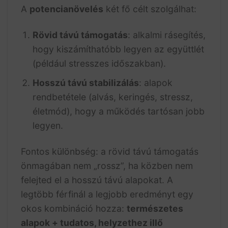
A
potencianövelés
két fő célt szolgálhat:
Rövid távú támogatás
: alkalmi rásegítés,
hogy kiszámíthatóbb legyen az együttlét
(például stresszes időszakban).
Hosszú távú stabilizálás
: alapok
rendbetétele (alvás, keringés, stressz,
életmód), hogy a működés tartósan jobb
legyen.
Fontos különbség: a rövid távú támogatás
önmagában nem „rossz”, ha közben nem
felejted el a hosszú távú alapokat. A
legtöbb férfinál a legjobb eredményt egy
okos kombináció hozza:
természetes
alapok + tudatos, helyzethez illő