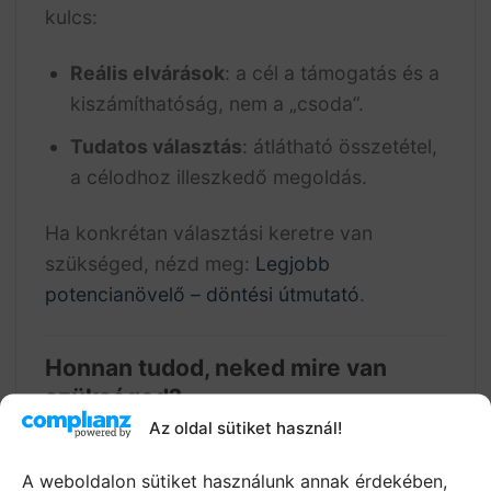
kulcs:
Reális elvárások
: a cél a támogatás és a
kiszámíthatóság, nem a „csoda”.
Tudatos választás
: átlátható összetétel,
a célodhoz illeszkedő megoldás.
Ha konkrétan választási keretre van
szükséged, nézd meg:
Legjobb
potencianövelő – döntési útmutató
.
Honnan tudod, neked mire van
szükséged?
Az oldal sütiket használ!
Hasznos, ha először őszintén felméred a
helyzeted:
A weboldalon sütiket használunk annak érdekében,