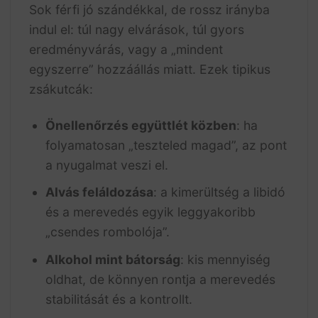
Sok férfi jó szándékkal, de rossz irányba
indul el: túl nagy elvárások, túl gyors
eredményvárás, vagy a „mindent
egyszerre” hozzáállás miatt. Ezek tipikus
zsákutcák:
Önellenőrzés együttlét közben
: ha
folyamatosan „teszteled magad”, az pont
a nyugalmat veszi el.
Alvás feláldozása
: a kimerültség a libidó
és a merevedés egyik leggyakoribb
„csendes rombolója”.
Alkohol mint bátorság
: kis mennyiség
oldhat, de könnyen rontja a merevedés
stabilitását és a kontrollt.