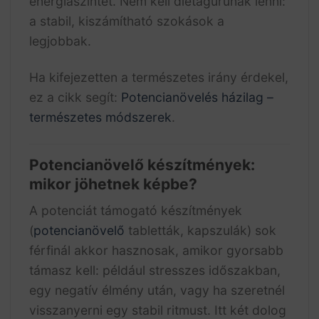
energiaszintet. Nem kell diétagurunak lenni:
a stabil, kiszámítható szokások a
legjobbak.
Ha kifejezetten a természetes irány érdekel,
ez a cikk segít:
Potencianövelés házilag –
természetes módszerek
.
Potencianövelő készítmények:
mikor jöhetnek képbe?
A potenciát támogató készítmények
(
potencianövelő
tabletták, kapszulák) sok
férfinál akkor hasznosak, amikor gyorsabb
támasz kell: például stresszes időszakban,
egy negatív élmény után, vagy ha szeretnél
visszanyerni egy stabil ritmust. Itt két dolog