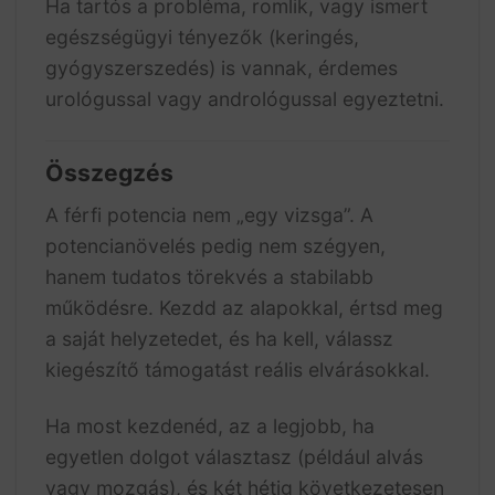
Ha tartós a probléma, romlik, vagy ismert
egészségügyi tényezők (keringés,
gyógyszerszedés) is vannak, érdemes
urológussal vagy andrológussal egyeztetni.
Összegzés
A férfi potencia nem „egy vizsga”. A
potencianövelés pedig nem szégyen,
hanem tudatos törekvés a stabilabb
működésre. Kezdd az alapokkal, értsd meg
a saját helyzetedet, és ha kell, válassz
kiegészítő támogatást reális elvárásokkal.
Ha most kezdenéd, az a legjobb, ha
egyetlen dolgot választasz (például alvás
vagy mozgás), és két hétig következetesen