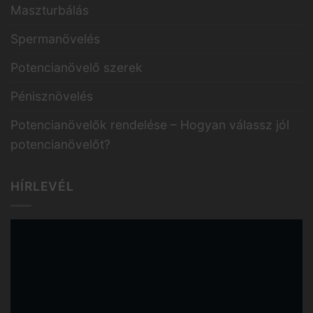
Maszturbálás
Spermanövelés
Potencianövelő szerek
Pénisznövelés
Potencianövelők rendelése – Hogyan válassz jól
potencianövelőt?
HÍRLEVÉL