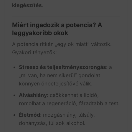
kiegészítés
.
Miért ingadozik a potencia? A
leggyakoribb okok
A potencia ritkán „egy ok miatt” változik.
Gyakori tényezők:
Stressz és teljesítményszorongás
: a
„mi van, ha nem sikerül” gondolat
könnyen önbeteljesítővé válik.
Alváshiány
: csökkenhet a libidó,
romolhat a regeneráció, fáradtabb a test.
Életmód
: mozgáshiány, túlsúly,
dohányzás, túl sok alkohol.