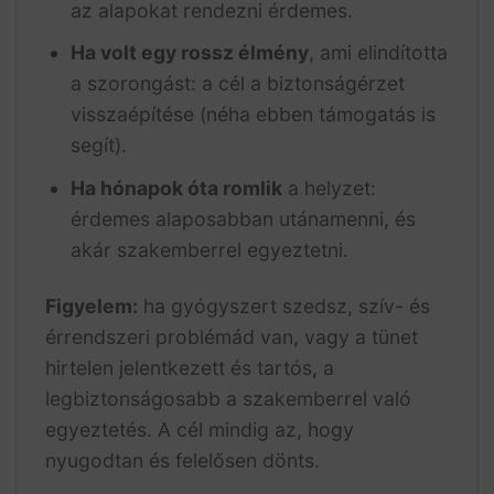
az alapokat rendezni érdemes.
Ha volt egy rossz élmény
, ami elindította
a szorongást: a cél a biztonságérzet
visszaépítése (néha ebben támogatás is
segít).
Ha hónapok óta romlik
a helyzet:
érdemes alaposabban utánamenni, és
akár szakemberrel egyeztetni.
Figyelem:
ha gyógyszert szedsz, szív- és
érrendszeri problémád van, vagy a tünet
hirtelen jelentkezett és tartós, a
legbiztonságosabb a szakemberrel való
egyeztetés. A cél mindig az, hogy
nyugodtan és felelősen dönts.