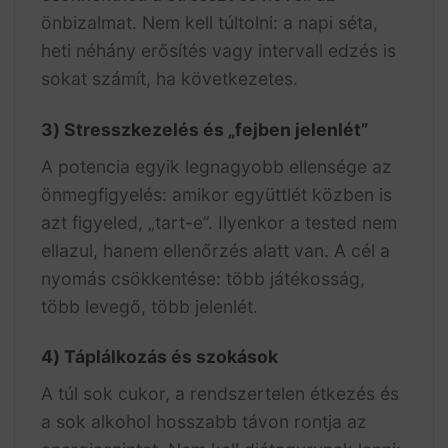
önbizalmat. Nem kell túltolni: a napi séta,
heti néhány erősítés vagy intervall edzés is
sokat számít, ha következetes.
3) Stresszkezelés és „fejben jelenlét”
A potencia egyik legnagyobb ellensége az
önmegfigyelés: amikor együttlét közben is
azt figyeled, „tart-e”. Ilyenkor a tested nem
ellazul, hanem ellenőrzés alatt van. A cél a
nyomás csökkentése: több játékosság,
több levegő, több jelenlét.
4) Táplálkozás és szokások
A túl sok cukor, a rendszertelen étkezés és
a sok alkohol hosszabb távon rontja az