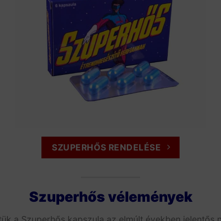
SZUPERHŐS RENDELÉSE
Szuperhős vélemények
tük a Szuperhős kapszula az elmúlt években jelentős n