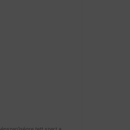
épszerűségre tett szert a