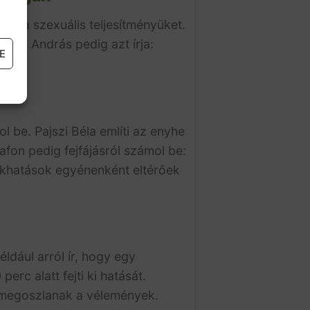
otta szexuális teljesítményüket.
zel!”
András pedig azt írja:
E
ol be.
Pajszi Béla említi az enyhe
afon pedig fejfájásról számol be:
ékhatások egyénenként eltérőek
ldául arról ír, hogy egy
rc alatt fejti ki hatását.
l megoszlanak a vélemények.