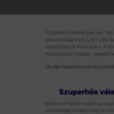
​Szuperhős vélemények egy hely
népszerűségre tett szert a férf
teljesítményük fokozására.
A ter
hosszantartó hatását, valamint a
(A cikk frissítésre került a 202
Szuperhős véle
Miben tud neked segíteni a Szup
mindenképp rendeld meg és prób