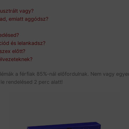
rusztrált vagy?
tad, emiatt aggódsz?
vedésed?
ciód és lelankadsz?
szex előtt?
élvezeteknek?
émák a férfiak 85%-nál előfordulnak. Nem vagy egyedü
le rendelésed 2 perc alatt!