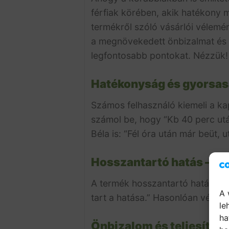
férfiak körében, akik hatékony
termékről szóló vásárlói vélemé
a megnövekedett önbizalmat és t
legfontosabb pontokat. Nézzük!
Hatékonyság és gyorsas
Számos felhasználó kiemeli a ka
számol be, hogy “Kb 40 perc után
Béla is: “Fél óra után már beüt, 
Hosszantartó hatás –
Sz
A termék hosszantartó hatása is 
A 
tart a hatása.”
Hasonlóan véleked
le
ha
Önbizalom és teljesítm