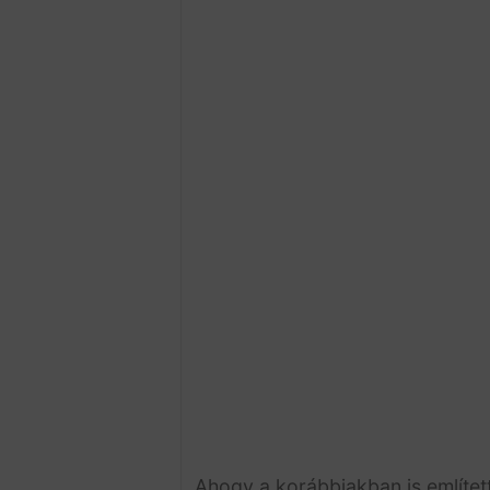
Ahogy a korábbiakban is említet