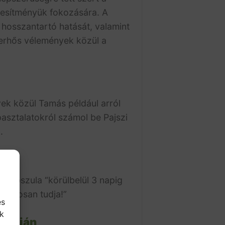
jesítményük fokozására.
A
 hosszantartó hatását, valamint
perhős vélemények közül a
yek közül
Tamás például arról
asztalatokról számol be Pajszi
.
a kapszula “körülbelül 3 napig
biztosan tudja!”
és
k
alapján