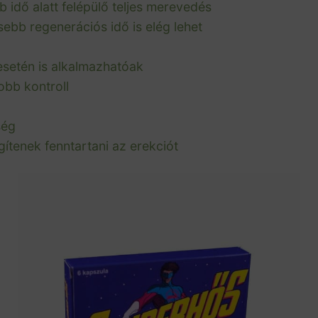
 idő alatt felépülő teljes merevedés
bb regenerációs idő is elég lehet
setén is alkalmazhatóak
obb kontroll
ség
ítenek fenntartani az erekciót