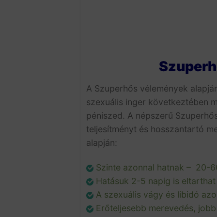
Szuperhő
A Szuperhős vélemények alapjá
szexuális inger következtében 
péniszed. A népszerű Szuperhős k
teljesítményt és hosszantartó 
alapján:
Szinte azonnal hatnak – 20-60
Hatásuk 2-5 napig is eltarthat
A szexuális vágy és libidó az
Erőteljesebb merevedés, jobb 