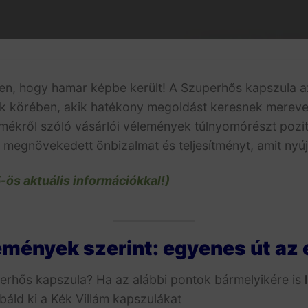
en, hogy hamar képbe került!
A Szuperhős kapszula az
iak körében, akik hatékony megoldást keresnek merev
mékről szóló vásárlói vélemények túlnyomórészt pozit
 megnövekedett önbizalmat és teljesítményt, amit nyúj
5-ös aktuális információkkal!)
mények szerint: egyenes út az 
erhős kapszula? Ha az alábbi pontok bármelyikére is
áld ki a Kék Villám kapszulákat