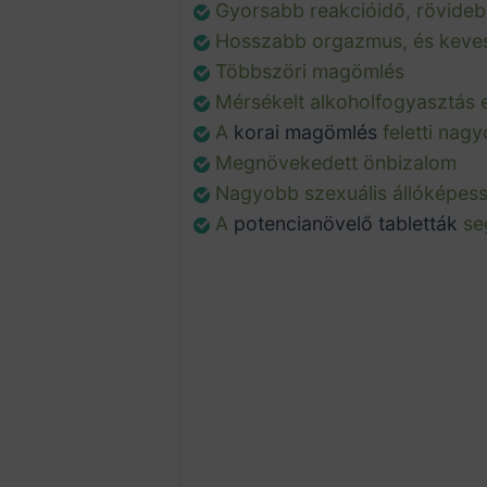
Gyorsabb reakcióidő, rövidebb
Hosszabb orgazmus, és kevese
Többszöri magömlés
Mérsékelt alkoholfogyasztás e
A
korai magömlés
feletti nagy
Megnövekedett önbizalom
Nagyobb szexuális állóképes
A
potencianövelő tabletták
seg