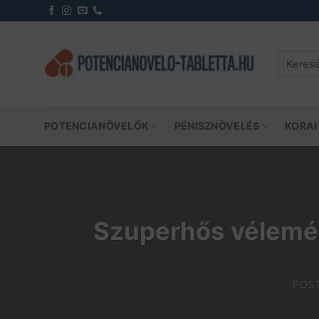
Skip
to
content
Keresés
a
következ
POTENCIANÖVELŐK
PÉNISZNÖVELÉS
KORAI
Szuperhős vélemé
POS