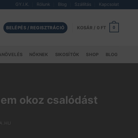
GY.I.K.
Rólunk
Blog
Szállítás
Kapcsolat
BELÉPÉS / REGISZTRÁCIÓ
0
KOSÁR /
0
FT
ANÖVELÉS
NŐKNEK
SIKOSÍTÓK
SHOP
BLOG
em okoz csalódást
A.HU