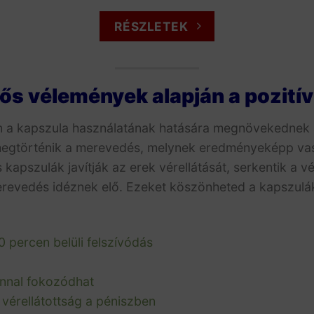
RÉSZLETEK
s vélemények alapján a pozití
n a kapszula használatának hatására megnövekednek
megtörténik a merevedés, melynek eredményeképp vas
apszulák javítják az erek vérellátását, serkentik a vé
merevedés idéznek elő. Ezeket köszönheted a kapszu
 percen belüli felszívódás
onnal fokozódhat
vérellátottság a péniszben