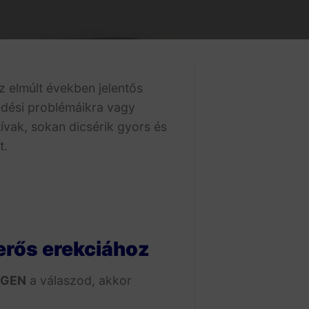
 elmúlt években jelentős
edési problémáikra vagy
ívak, sokan dicsérik gyors és
t.
erős erekciához
IGEN
a válaszod, akkor