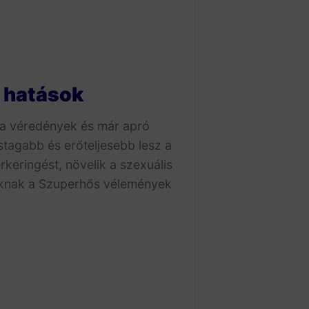
v hatások
 a véredények és már apró
tagabb és erőteljesebb lesz a
rkeringést, növelik a szexuális
láknak a Szuperhős vélemények