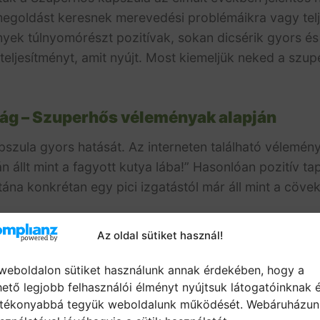
 megoldást keresnek merevedési problémáikra vagy tel
nyek túlnyomórészt pozitívak, sokan dicsérik gyors és
eljesítményt, amit nyújt. Most kiemeljük neked a szu
ág –
Szuperhős véleményak alapján
pszula gyors hatását. Az interneten található vélemén
 állt mint a fagyott kutya lába!”
Hasonlóan pozitív tap
utána konkrétan egy pici izgatástól már áll mint a cövek
uperhős véleményak alapján
Az oldal sütiket használ!
gyakran említésre kerül.
Pajszi Béla megjegyzi, hogy 
weboldalon sütiket használunk annak érdekében, hogy a
ik Dedike is: “Amit ígér (40 perc, két nap keménység) 
hető legjobb felhasználói élményt nyújtsuk látogatóinknak 
tékonyabbá tegyük weboldalunk működését. Webáruházun
ény növekedése – Szuperhős vélemények 