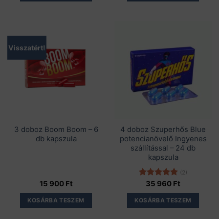
Visszatért!
3 doboz Boom Boom – 6
4 doboz Szuperhős Blue
db kapszula
potencianövelő Ingyenes
szállítással – 24 db
kapszula
(2)
15 900
Ft
Értékelés:
35 960
Ft
5.00
/ 5
KOSÁRBA TESZEM
KOSÁRBA TESZEM