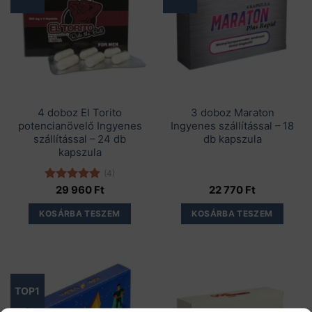
4 doboz El Torito
3 doboz Maraton
potencianövelő Ingyenes
Ingyenes szállítással – 18
szállítással – 24 db
db kapszula
kapszula
(4)
Értékelés:
29 960
Ft
22 770
Ft
5.00
/ 5
KOSÁRBA TESZEM
KOSÁRBA TESZEM
TOP1