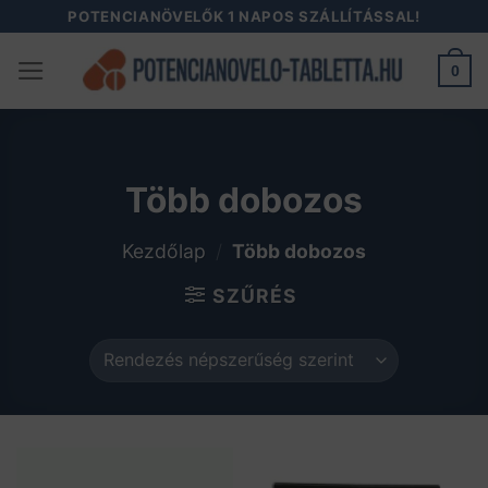
Skip
POTENCIANÖVELŐK 1 NAPOS SZÁLLÍTÁSSAL!
to
0
content
Több dobozos
Kezdőlap
/
Több dobozos
SZŰRÉS