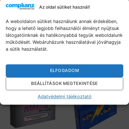
Az oldal sütiket használ!
A weboldalon sütiket használunk annak érdekében,
hogy a lehető legjobb felhasználói élményt nyújtsuk
látogatóinknak és hatékonyabbá tegyük weboldalunk
2 doboz Kék Villám
2 doboz Gold Power – 4
működését. Webáruházunk használatával jóváhagyja
potencianövelő – 12 db
db kapszula
a sütik használatát.
kapszula
17 980
Ft
8 180
Ft
KOSÁRBA TESZEM
KOSÁRBA TESZEM
ELFOGADOM
BEÁLLÍTÁSOK MEGTEKINTÉSE
Adatvédelmi tájékoztató
TOP 2
TOP1