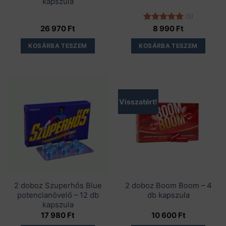
kapszula
(5)
26 970
Ft
Értékelés:
8 990
Ft
5.00
/ 5
KOSÁRBA TESZEM
KOSÁRBA TESZEM
Visszatért!
2 doboz Szuperhős Blue
2 doboz Boom Boom – 4
potencianövelő – 12 db
db kapszula
kapszula
17 980
Ft
10 600
Ft