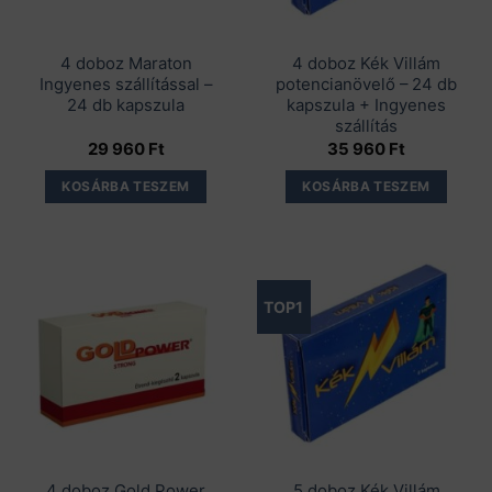
4 doboz Maraton
4 doboz Kék Villám
Ingyenes szállítással –
potencianövelő – 24 db
24 db kapszula
kapszula + Ingyenes
szállítás
29 960
Ft
35 960
Ft
KOSÁRBA TESZEM
KOSÁRBA TESZEM
TOP1
4 doboz Gold Power
5 doboz Kék Villám