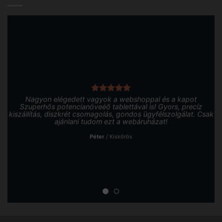
Nagyon elégedett vagyok a webshoppal és a kapot
Szuperhős potencianöveéő tablettával is! Gyors, precíz
kiszállítás, diszkrét csomagolás, gondos ügyfélszolgálat. Csak
ajánlani tudom ezt a webáruházat!
Péter
/
Kiskőrös