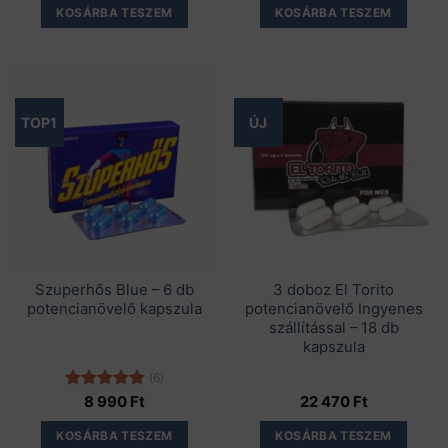
KOSÁRBA TESZEM
KOSÁRBA TESZEM
TOP1
ÚJ
Szuperhős Blue – 6 db
3 doboz El Torito
potencianövelő kapszula
potencianövelő Ingyenes
szállítással – 18 db
kapszula
(6)
Értékelés:
8 990
Ft
22 470
Ft
5.00
/ 5
KOSÁRBA TESZEM
KOSÁRBA TESZEM