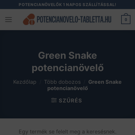
Skip
POTENCIANÖVELŐK 1 NAPOS SZÁLLÍTÁSSAL!
to
0
content
Green Snake
potencianövelő
Kezdőlap
/
Több dobozos
/
Green Snake
potencianövelő
SZŰRÉS
Egy termék se felelt meg a keresésnek.