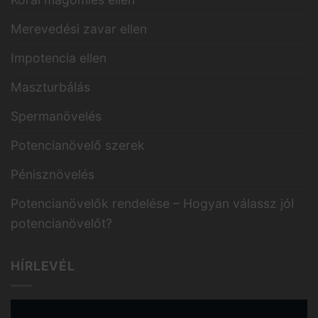
Merevedési zavar ellen
Impotencia ellen
Maszturbálás
Spermanövelés
Potencianövelő szerek
Pénisznövelés
Potencianövelők rendelése – Hogyan válassz jól
potencianövelőt?
HÍRLEVÉL