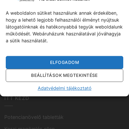
Személyes átvétel
A weboldalon sütiket használunk annak érdekében,
Garancia
hogy a lehető legjobb felhasználói élményt nyújtsuk
látogatóinknak és hatékonyabbá tegyük weboldalunk
Gyakran Ismételt Kérdések
működését. Webáruházunk használatával jóváhagyja
a sütik használatát.
100% legális termékek - OÉTI
Hatóanyagok
ELFOGADOM
Viagra tájékoztató
BEÁLLÍTÁSOK MEGTEKINTÉSE
Adatvédelmi tájékoztató
ITT KEZD
Potencianövelő tabletták
Korai magömlés ellen