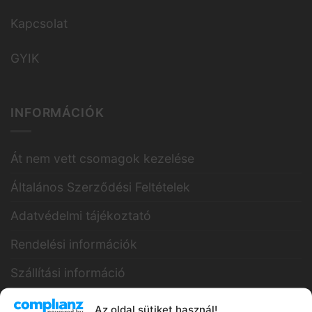
Kapcsolat
GYIK
INFORMÁCIÓK
Át nem vett csomagok kezelése
Általános Szerződési Feltételek
Adatvédelmi tájékoztató
Rendelési információk
Szállítási információ
Bankkártyás fizetés
Az oldal sütiket használ!