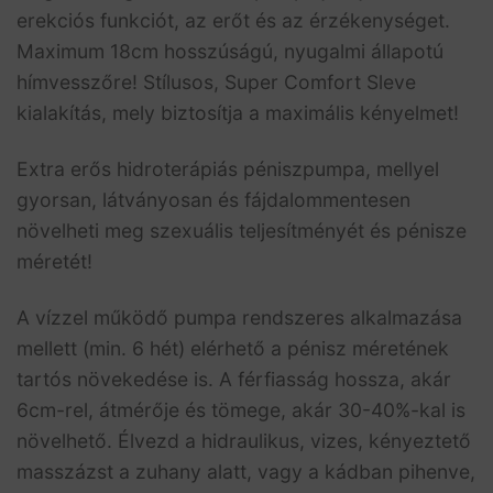
erekciós funkciót, az erőt és az érzékenységet.
Maximum 18cm hosszúságú, nyugalmi állapotú
hímvesszőre! Stílusos, Super Comfort Sleve
kialakítás, mely biztosítja a maximális kényelmet!
Extra erős hidroterápiás péniszpumpa, mellyel
gyorsan, látványosan és fájdalommentesen
növelheti meg szexuális teljesítményét és pénisze
méretét!
A vízzel működő pumpa rendszeres alkalmazása
mellett (min. 6 hét) elérhető a pénisz méretének
tartós növekedése is. A férfiasság hossza, akár
6cm-rel, átmérője és tömege, akár 30-40%-kal is
növelhető. Élvezd a hidraulikus, vizes, kényeztető
masszázst a zuhany alatt, vagy a kádban pihenve,