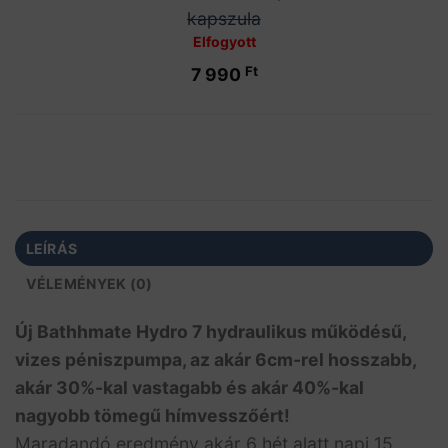
potencianövelő
kapszula
kapszula
Elfogyott
Ft
7 990
LEÍRÁS
VÉLEMÉNYEK (0)
Új Bathhmate Hydro 7 hydraulikus működésű,
vizes péniszpumpa, az akár 6cm-rel hosszabb,
akár 30%-kal vastagabb és akár 40%-kal
nagyobb tömegű hímvesszőért!
Maradandó eredmény akár 6 hét alatt napi 15