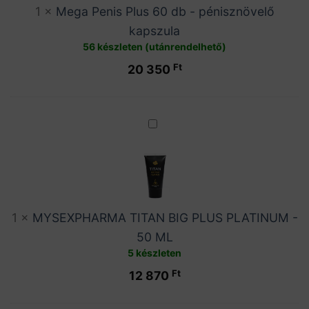
-
1
×
Mega Penis Plus 60 db - pénisznövelő
pénisznövelő
kapszula
kapszula
56 készleten (utánrendelhető)
Ft
20 350
MYSEXPHARMA
TITAN
BIG
PLUS
PLATINUM
-
1
×
MYSEXPHARMA TITAN BIG PLUS PLATINUM -
50
50 ML
ML
5 készleten
Ft
12 870