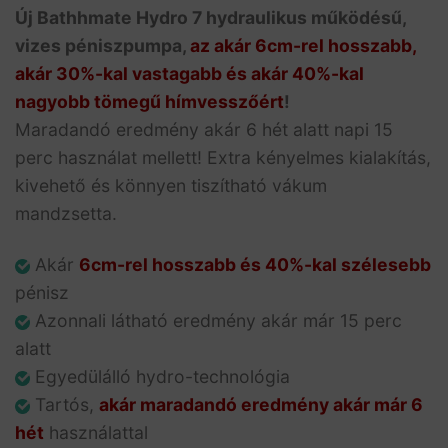
Új Bathhmate Hydro 7 hydraulikus működésű,
vizes péniszpumpa,
az akár 6cm-rel hosszabb,
akár 30%-kal vastagabb és akár 40%-kal
nagyobb tömegű hímvesszőért
!
Maradandó eredmény akár 6 hét alatt napi 15
perc használat mellett! Extra kényelmes kialakítás,
kivehető és könnyen tiszítható vákum
mandzsetta.
Akár
6cm-rel hosszabb és 40%-kal szélesebb
pénisz
Azonnali látható eredmény akár már 15 perc
alatt
Egyedülálló hydro-technológia
Tartós,
akár maradandó eredmény akár már 6
hét
használattal