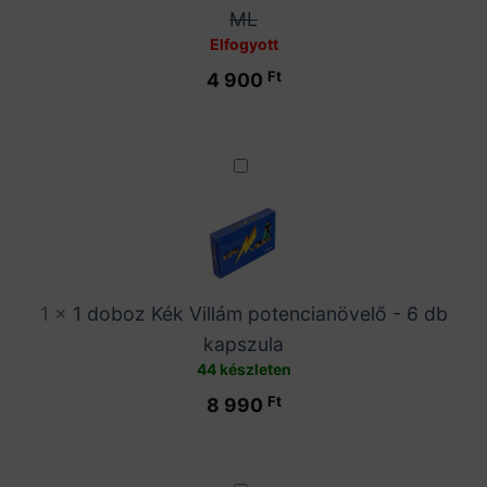
30
ML
ML
Elfogyott
Ft
4 900
1
doboz
Kék
Villám
potencianövelő
-
1
×
1 doboz Kék Villám potencianövelő - 6 db
6
kapszula
db
44 készleten
kapszula
Ft
8 990