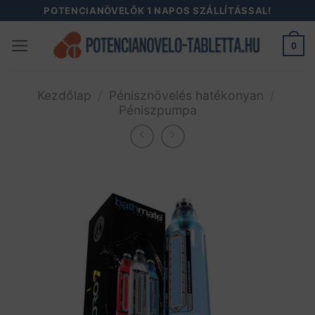
Skip
POTENCIANÖVELŐK 1 NAPOS SZÁLLÍTÁSSAL!
to
0
content
Kezdőlap
/
Pénisznövelés hatékonyan
/
Péniszpumpa