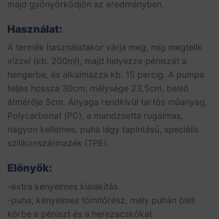
majd gyönyörködjön az eredményben.
Használat:
A termék használatakor várja meg, míg megtelik
vízzel (kb. 200ml), majd helyezze péniszét a
hengerbe, és alkalmazza kb. 15 percig. A pumpa
teljes hossza 30cm, mélysége 23,5cm, belső
átmérője 5cm. Anyaga rendkívül tartós műanyag,
Polycarbonat (PC), a mandzsetta rugalmas,
nagyon kellemes, puha lágy tapintású, speciális
szilikonszármazék (TPE).
Előnyök:
-extra kényelmes kialakítás
-puha, kényelmes tömítőrész, mely puhán öleli
körbe a péniszt és a herezacskókat