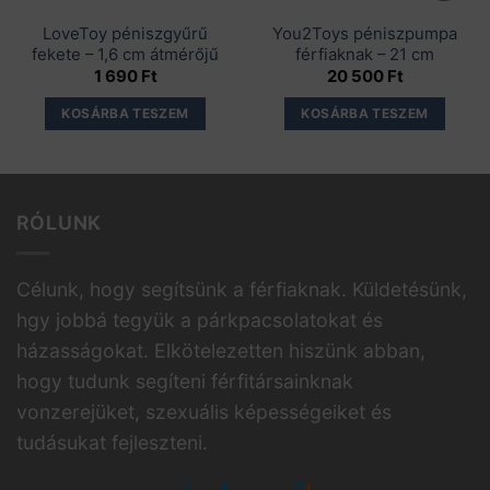
LoveToy péniszgyűrű
You2Toys péniszpumpa
fekete – 1,6 cm átmérőjű
férfiaknak – 21 cm
1 690
Ft
20 500
Ft
KOSÁRBA TESZEM
KOSÁRBA TESZEM
RÓLUNK
Célunk, hogy segítsünk a férfiaknak. Küldetésünk,
hgy jobbá tegyük a párkpacsolatokat és
házasságokat. Elkötelezetten hiszünk abban,
hogy tudunk segíteni férfitársainknak
vonzerejüket, szexuális képességeiket és
tudásukat fejleszteni.