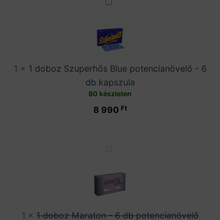
1
doboz
Szuperhős
Blue
potencianövelő
-
1
×
1 doboz Szuperhős Blue potencianövelő - 6
6
db kapszula
db
80 készleten
kapszula
Ft
8 990
1
doboz
Maraton
-
6
db
1
×
1 doboz Maraton - 6 db potencianövelő