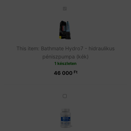
Bathmate
Hydro7
-
hidraulikus
péniszpumpa
(kék)
This item:
Bathmate Hydro7 - hidraulikus
péniszpumpa (kék)
1 készleten
Ft
46 000
Mega
Penis
Plus
60
db