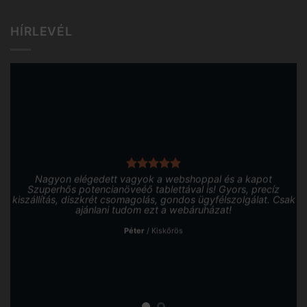
HÍRLEVÉL
Nagyon elégedett vagyok a webshoppal és a kapot
Szuperhős potencianöveéő tablettával is! Gyors, precíz
kiszállítás, diszkrét csomagolás, gondos ügyfélszolgálat. Csak
ajánlani tudom ezt a webáruházat!
Péter
/
Kiskőrös