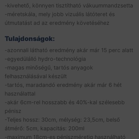
-kivehető, könnyen tisztítható vákuummandzsetta
-méretskála, mely jobb vizuális látóteret és
útmutatást ad az eredmény követéséhez
Tulajdonságok:
-azonnali látható eredmény akár már 15 perc alatt
-egyedülálló hydro-technológia
-magas minőségű, tartós anyagok
felhasználásával készült
-tartós, maradandó eredmény akár már 6 hét
használattal
-akár 6cm-rel hosszabb és 40%-kal szélesebb
pénisz
-Teljes hossz: 30cm, mélység: 23,5cm, belső
átmérő: 5cm, kapacitás: 200ml
-maximum 18cm-es péniszméretig használható