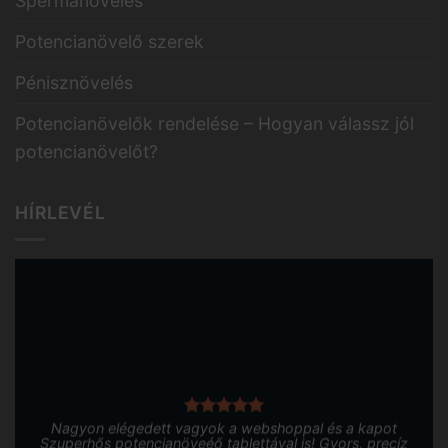
Spermanövelés
Potencianövelő szerek
Pénisznövelés
Potencianövelők rendelése – Hogyan válassz jól
potencianövelőt?
HÍRLEVÉL
Nagyon elégedett vagyok a webshoppal és a kapot
Szuperhős potencianöveéő tablettával is! Gyors, precíz