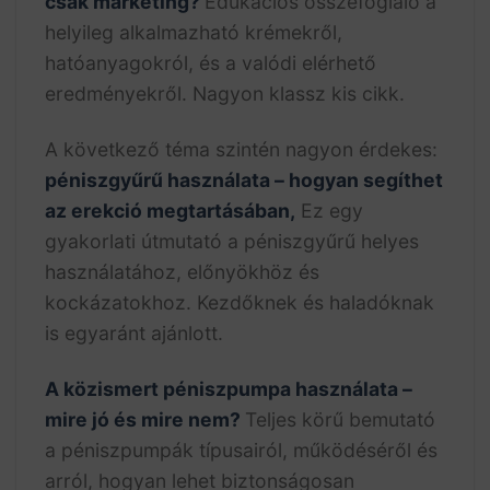
csak marketing?
Edukációs összefoglaló a
helyileg alkalmazható krémekről,
hatóanyagokról, és a valódi elérhető
eredményekről. Nagyon klassz kis cikk.
A következő téma szintén nagyon érdekes:
péniszgyűrű használata – hogyan segíthet
az erekció megtartásában,
Ez egy
gyakorlati útmutató a péniszgyűrű helyes
használatához, előnyökhöz és
kockázatokhoz. Kezdőknek és haladóknak
is egyaránt ajánlott.
A közismert péniszpumpa használata –
mire jó és mire nem?
Teljes körű bemutató
a péniszpumpák típusairól, működéséről és
arról, hogyan lehet biztonságosan