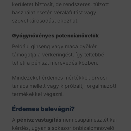
kerületet biztosít, de rendszeres, túlzott
használat esetén véraláfutást vagy
szövetkárosodást okozhat.
Gyógynövényes potencianövelők
Például ginseng vagy maca gyökér
támogatja a vérkeringést, így teltebbé
teheti a péniszt merevedés közben.
Mindezeket érdemes mértékkel, orvosi
tanács mellett vagy kipróbált, forgalmazott
termékekkel végezni.
Érdemes belevágni?
A
pénisz vastagítás
nem csupán esztétikai
kérdés, ugyanis sokszor önbizalomnövelő