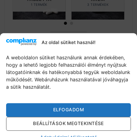
2 TERMÉKEK
8 TERMÉKEK
Potencianovelo-Tabletta.hu – ahol
Az oldal sütiket használ!
férfiként támogatást kapsz
A weboldalon sütiket használunk annak érdekében,
A
Potencianovelo-Tabletta.hu
webáruház
hogy a lehető legjobb felhasználói élményt nyújtsuk
célja, hogy segítsen a férfiaknak megtalálni
látogatóinknak és hatékonyabbá tegyük weboldalunk
a legmegfelelőbb, természetes támogatást
működését. Webáruházunk használatával jóváhagyja
a sütik használatát.
önmagukhoz tabuk nélkül.
Webshopunkban kizárólag biztonságos és
hatékony
potencianövelő
, pénisznövelő,
ELFOGADOM
magömlés késleltető, vágyfokozó és egyéb
természetes alapanyagú termékeket találsz,
BEÁLLÍTÁSOK MEGTEKINTÉSE
amelyek segíthetnek a szexuális