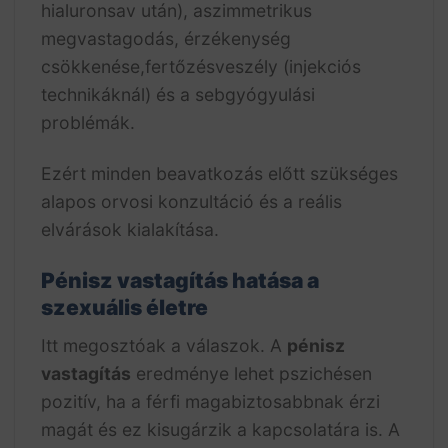
hialuronsav után), aszimmetrikus
megvastagodás, érzékenység
csökkenése,fertőzésveszély (injekciós
technikáknál) és a sebgyógyulási
problémák.
Ezért minden beavatkozás előtt szükséges
alapos orvosi konzultáció és a reális
elvárások kialakítása.
Pénisz vastagítás hatása a
szexuális életre
Itt megosztóak a válaszok. A
pénisz
vastagítás
eredménye lehet pszichésen
pozitív, ha a férfi magabiztosabbnak érzi
magát és ez kisugárzik a kapcsolatára is. A