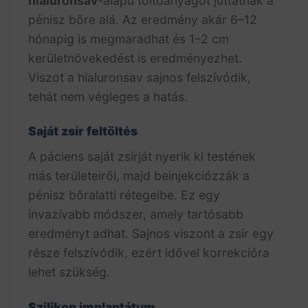
hialuronsav
-alapú töltőanyagot juttatnak a
pénisz bőre alá. Az eredmény akár 6–12
hónapig is megmaradhat és 1–2 cm
kerületnövekedést is eredményezhet.
Viszot a hialuronsav sajnos felszívódik,
tehát nem végleges a hatás.
Saját zsír feltöltés
A páciens saját zsírját nyerik ki testének
más területeiről, majd beinjekciózzák a
pénisz bőralatti rétegeibe. Ez egy
invazívabb módszer, amely tartósabb
eredményt adhat. Sajnos viszont a zsír egy
része felszívódik, ezért idővel korrekcióra
lehet szükség.
Szilikon implantátum