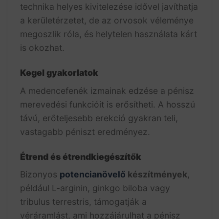
technika helyes kivitelezése idővel javíthatja
a kerületérzetet, de az orvosok véleménye
megoszlik róla, és helytelen használata kárt
is okozhat.
Kegel gyakorlatok
A medencefenék izmainak edzése a pénisz
merevedési funkcióit is erősítheti. A hosszú
távú, erőteljesebb erekció gyakran teli,
vastagabb péniszt eredményez.
Étrend és étrendkiegészítők
Bizonyos
potencianövelő
készítmények
,
például L-arginin, ginkgo biloba vagy
tribulus terrestris, támogatják a
véráramlást, ami hozzájárulhat a pénisz