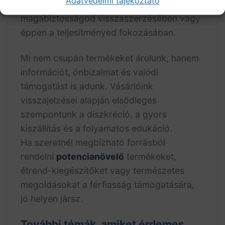
Adatvédelmi tájékoztató
egészséged megőrzésében, a
magabiztosságod visszaszerzésében vagy
éppen a teljesítményed fokozásában.
Mi nem csupán termékeket árulunk, hanem
információt, önbizalmat és valódi
támogatást is adunk. Vásárlóink
visszajelzései alapján elsődleges
szempontunk a diszkréció, a gyors
kiszállítás és a folyamatos edukáció.
Ha szeretnél megbízható forrásból
rendelni
potencianövelő
termékeket,
étrend-kiegészítőket vagy természetes
megoldásokat a férfiasság támogatására,
jó helyen jársz.
További témák, amiket érdemes