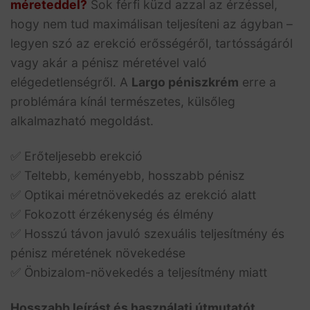
méreteddel?
Sok férfi küzd azzal az érzéssel,
hogy nem tud maximálisan teljesíteni az ágyban –
legyen szó az erekció erősségéről, tartósságáról
vagy akár a pénisz méretével való
elégedetlenségről. A
Largo péniszkrém
erre a
problémára kínál természetes, külsőleg
alkalmazható megoldást.
✅ Erőteljesebb erekció
✅ Teltebb, keményebb, hosszabb pénisz
✅ Optikai méretnövekedés az erekció alatt
✅ Fokozott érzékenység és élmény
✅ Hosszú távon javuló szexuális teljesítmény és
pénisz méretének növekedése
✅ Önbizalom-növekedés a teljesítmény miatt
Hosszabb leírást és használati útmutatót