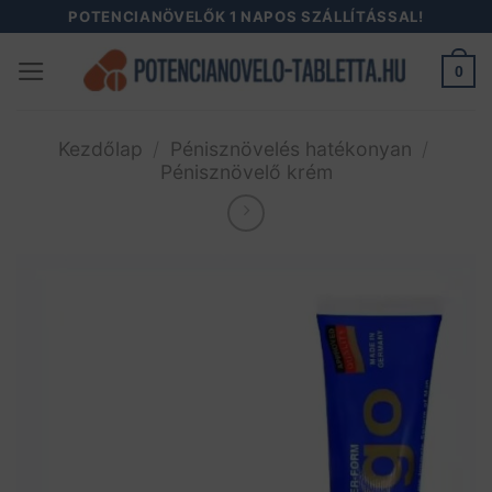
Skip
POTENCIANÖVELŐK 1 NAPOS SZÁLLÍTÁSSAL!
to
0
content
Kezdőlap
/
Pénisznövelés hatékonyan
/
Pénisznövelő krém