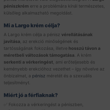
péniszkrém
erre a problémára kínál természetes,
külsőleg alkalmazható megoldást.
Mi a Largo krém célja?
A Largo krém célja a pénisz
vérellátásának
javítása
, az erekció minőségének és
tartósságának fokozása, illetve
hosszú távon a
méretbeli változások támogatása
. A krém
serkenti a vérkeringést
, ami erőteljesebb és
keményebb erekcióhoz vezethet – így növelve az
önbizalmat, a
pénisz
méretét és a szexuális
teljesítményt.
Miért jó a férfiaknak?
✅ Fokozza a vérkeringést a péniszben,