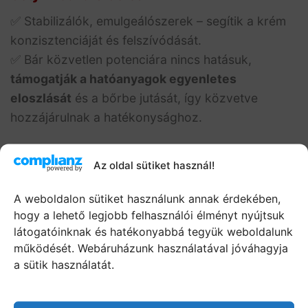
✅ Stabilizálók, emulgeálószerek – segítik a krém
konzisztenciáját és felszívódását.
✅ Bár közvetlen potenciára nincs hatásuk,
támogatják a hatóanyagok egyenletes
eloszlását
és a bőrbe jutását, így közvetve
hozzájárulnak a hatékonysághoz.
Parfum (illatanyag)
Az oldal sütiket használ!
✅
Magabiztosságot
adhat, mivel friss illatú és
diszkrét, így nem zavaró az intim együttlétek
A weboldalon sütiket használunk annak érdekében,
során.
hogy a lehető legjobb felhasználói élményt nyújtsuk
látogatóinknak és hatékonyabbá tegyük weboldalunk
✅ A termék kellemes illatát biztosítja.
működését. Webáruházunk használatával jóváhagyja
a sütik használatát.
Használati útmutató