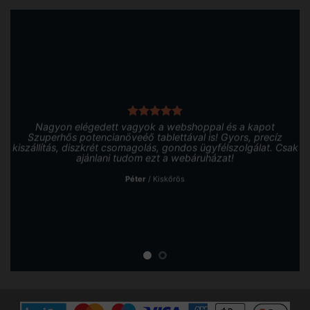
Nagyon elégedett vagyok a webshoppal és a kapot
Szuperhős potencianöveéő tablettával is! Gyors, precíz
kiszállítás, diszkrét csomagolás, gondos ügyfélszolgálat. Csak
ajánlani tudom ezt a webáruházat!
Péter
/
Kiskőrös