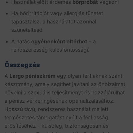
Használat előtt érdemes
bőrpróbát
végezni
Ha bőrirritációt vagy allergiás tünetet
tapasztalsz, a használatot azonnal
szüneteltesd
A hatás
egyénenként eltérhet
– a
rendszeresség kulcsfontosságú
Összegzés
A
Largo péniszkrém
egy olyan férfiaknak szánt
készítmény, amely segíthet javítani az önbizalmat,
növelni a szexuális teljesítményt és hozzájárulhat
a pénisz vérkeringésének optimalizálásához.
Hosszú távú, rendszeres használat mellett
természetes támogatást nyújt a férfiasság
erősítéséhez – külsőleg, biztonságosan és