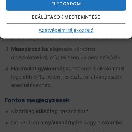
ELFOGADOM
Tisztítsd meg
a péniszt meleg vízzel és töröld
BEÁLLÍTÁSOK MEGTEKINTÉSE
szárazra.
Vigyél fel egy kis mennyiségű krémet
a
Adatvédelmi tájékoztató
pénisz teljes hosszára (a makkot kerülve).
Masszírozd be
alaposan körkörös
mozdulatokkal, míg teljesen be nem szívódik.
Használat gyakorisága:
naponta 1 alkalommal,
legalább 8-12 héten keresztül a látványosabb
eredményekhez.
Fontos megjegyzések
Kizárólag
külsőleg
használható
Ne kerüljön a
nyálkahártyára
vagy a
szembe