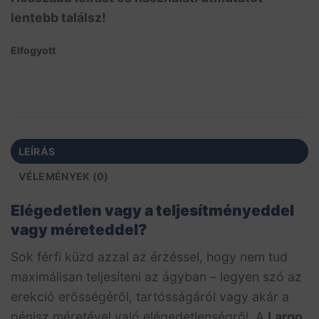
lentebb találsz!
Elfogyott
LEÍRÁS
VÉLEMÉNYEK (0)
Elégedetlen vagy a teljesítményeddel
vagy méreteddel?
Sok férfi küzd azzal az érzéssel, hogy nem tud
maximálisan teljesíteni az ágyban – legyen szó az
erekció erősségéről, tartósságáról vagy akár a
pénisz méretével való elégedetlenségről. A
Largo