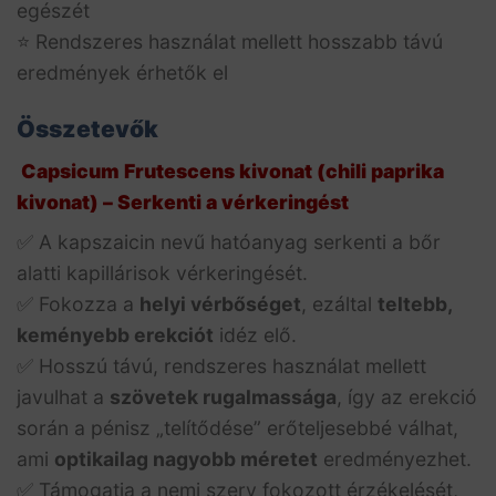
egészét
⭐ Rendszeres használat mellett hosszabb távú
eredmények érhetők el
Összetevők
️
Capsicum Frutescens kivonat (chili paprika
kivonat) – Serkenti a vérkeringést
✅ A kapszaicin nevű hatóanyag serkenti a bőr
alatti kapillárisok vérkeringését.
✅ Fokozza a
helyi vérbőséget
, ezáltal
teltebb,
keményebb erekciót
idéz elő.
✅ Hosszú távú, rendszeres használat mellett
javulhat a
szövetek rugalmassága
, így az erekció
során a pénisz „telítődése” erőteljesebbé válhat,
ami
optikailag nagyobb méretet
eredményezhet.
✅ Támogatja a nemi szerv fokozott érzékelését,