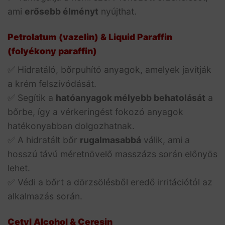
ami
erősebb élményt
nyújthat.
Petrolatum (vazelin) & Liquid Paraffin
(folyékony paraffin)
✅ Hidratáló, bőrpuhító anyagok, amelyek javítják
a krém felszívódását.
✅ Segítik a
hatóanyagok mélyebb behatolását
a
bőrbe, így a vérkeringést fokozó anyagok
hatékonyabban dolgozhatnak.
✅ A hidratált bőr
rugalmasabbá
válik, ami a
hosszú távú méretnövelő masszázs során előnyös
lehet.
✅ Védi a bőrt a dörzsölésből eredő irritációtól az
alkalmazás során.
Cetyl Alcohol & Ceresin