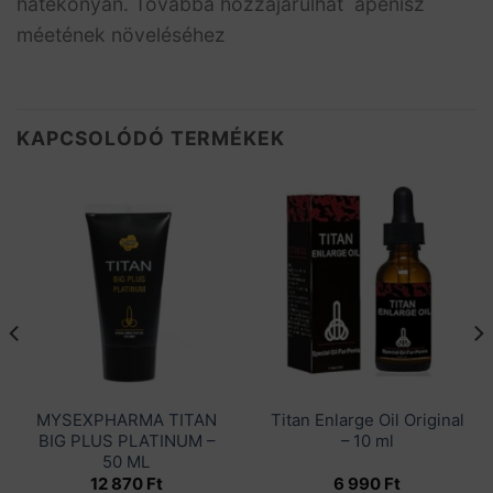
hatékonyan. Továbbá hozzájárulhat apénisz
méetének növeléséhez
KAPCSOLÓDÓ TERMÉKEK
MYSEXPHARMA TITAN
Titan Enlarge Oil Original
BIG PLUS PLATINUM –
– 10 ml
50 ML
12 870
Ft
6 990
Ft