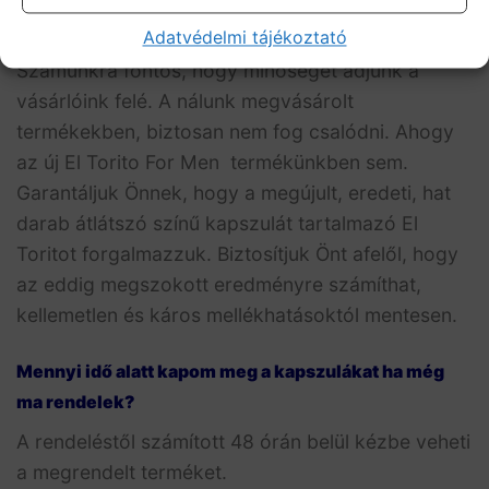
termékekkel foglalkozunk. Biztosítjuk önt, hogy a
Adatvédelmi tájékoztató
termék 100%ban eredeti és hamisítatlan.
Számunkra fontos, hogy minőséget adjunk a
vásárlóink felé. A nálunk megvásárolt
termékekben, biztosan nem fog csalódni. Ahogy
az új El Torito For Men termékünkben sem.
Garantáljuk Önnek, hogy a megújult, eredeti, hat
darab átlátszó színű kapszulát tartalmazó El
Toritot forgalmazzuk. Biztosítjuk Önt afelől, hogy
az eddig megszokott eredményre számíthat,
kellemetlen és káros mellékhatásoktól mentesen.
Mennyi idő alatt kapom meg a kapszulákat ha még
ma rendelek?
A rendeléstől számított 48 órán belül kézbe veheti
a megrendelt terméket.