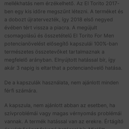
mellékhatás nem érzékelhető. Az El Torito 2017-
ben egy kis időre megszűnt létezni. A terméket és
a dobozt újratervezték, így 2018 első negyed
évében tért vissza a piacra. A megújult
csomagolású és összetételű El Torito For Men
potencianövelést elősegítő kapszulái 100%-ban
természetes összetevőket tartalmaznak a
megfelelő arányban. Elnyújtott hatással bír, így
akár 3 napig is eltarthat a potencianövelő hatása.
De a kapszulák használata, nem ajánlott minden
férfi számára.
A kapszula, nem ajánlott abban az esetben, ha
szívproblémái vagy magas vérnyomás problémái
vannak. A termék hatással van az erekre. Értágító