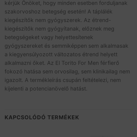
kérjük Önöket, hogy minden esetben forduljanak
szakorvoshoz betegség esetén! A táplálék
kiegészítők nem gyógyszerek. Az étrend-
kiegészítők nem gyógyítanak, előznek meg
betegségeket vagy helyettesítenek
gyógyszereket és semmiképpen sem alkalmasak
a kiegyensúlyozott változatos étrend helyett
alkalmazni őket. Az El Torito For Men férfierő
fokozó hatása sem orvosilag, sem klinikailag nem
igazolt. A termékleírás csupán feltételezi, nem
kijelenti a potencianövelő hatást.
KAPCSOLÓDÓ TERMÉKEK