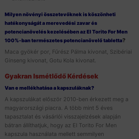
Milyen növényi összetevőknek is köszönheti
hatékonyságát a merevedési zavar és
potencianövelés kezelésében az El Torito For Men
?
100%-ban természetes potencianövelő tabletta
Maca gyökér por, Fűrész Pálma kivonat, Szibériai
Ginseng kivonat, Gotu Kola kivonat.
Gyakran Ismétlődő Kérdések
Van e mellékhatása a kapszuláknak?
A kapszulákat először 2010-ben érkezett meg a
magyarországi piacra. A több mint 5 éves
tapasztalat és vásárlói visszajelzések alapján
bátran állíthatjuk, hogy az El Torito For Men
kapszula használata mellett semmilyen