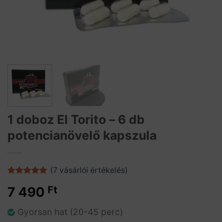
1 doboz El Torito – 6 db
potencianövelő kapszula
(
7
vásárlói értékelés)
Értékelés
6
7 490
Ft
5.00
az 5-
ből,
értékelés
Gyorsan hat (20-45 perc)
alapján