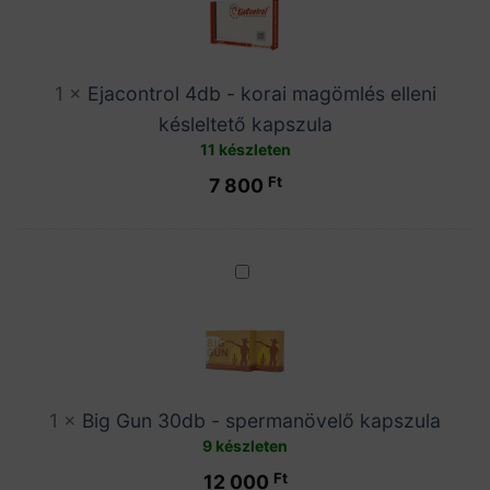
korai
magömlés
elleni
1
×
Ejacontrol 4db - korai magömlés elleni
késleltető
késleltető kapszula
kapszula
11 készleten
Ft
7 800
Big
Gun
30db
-
spermanövelő
kapszula
1
×
Big Gun 30db - spermanövelő kapszula
9 készleten
Ft
12 000