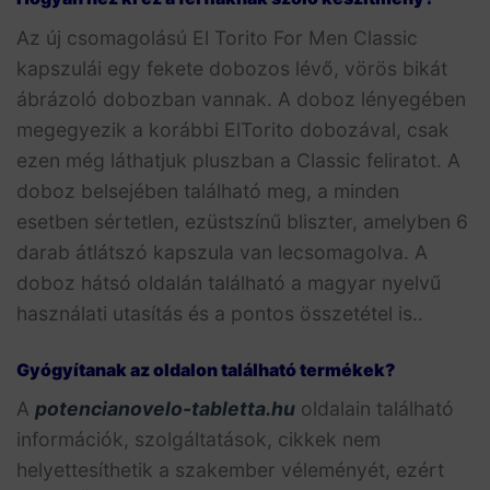
Az új csomagolású El Torito For Men Classic
kapszulái egy fekete dobozos lévő, vörös bikát
ábrázoló dobozban vannak. A doboz lényegében
megegyezik a korábbi ElTorito dobozával, csak
ezen még láthatjuk pluszban a Classic feliratot. A
doboz belsejében található meg, a minden
esetben sértetlen, ezüstszínű bliszter, amelyben 6
darab átlátszó kapszula van lecsomagolva. A
doboz hátsó oldalán található a magyar nyelvű
használati utasítás és a pontos összetétel is..
Gyógyítanak az oldalon található termékek?
A
potencianovelo-tabletta.hu
oldalain található
információk, szolgáltatások, cikkek nem
helyettesíthetik a szakember véleményét, ezért