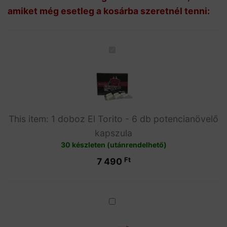
amiket még esetleg a kosárba szeretnél tenni:
1
doboz
El
Torito
-
6
This item:
1 doboz El Torito - 6 db potencianövelő
db
kapszula
potencianövelő
30 készleten (utánrendelhető)
kapszula
Ft
7 490
Ejacontrol
4db
-