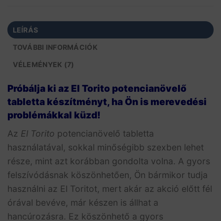
LEÍRÁS
TOVÁBBI INFORMÁCIÓK
VÉLEMÉNYEK (7)
Próbálja ki az El Torito potencianövelő
tabletta készítményt, ha Ön is merevedési
problémákkal küzd!
Az
El Torito
potencianövelő tabletta
használatával, sokkal minőségibb szexben lehet
része, mint azt korábban gondolta volna. A gyors
felszívódásnak köszönhetően, Ön bármikor tudja
használni az El Toritot, mert akár az akció előtt fél
órával bevéve, már készen is állhat a
hancúrozásra. Ez köszönhető a gyors