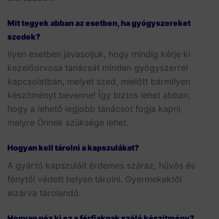
Mit tegyek abban az esetben, ha gyógyszereket
szedek?
Ilyen esetben javasoljuk, hogy mindig kérje ki
kezelőorvosa tanácsát minden gyógyszerrel
kapcsolatban, melyet szed, mielőtt bármilyen
készítményt bevenne! Így biztos lehet abban,
hogy a lehető legjobb tanácsot fogja kapni,
melyre Önnek szüksége lehet.
Hogyan kell tárolni a kapszulákat?
A gyártó kapszuláit érdemes száraz, hűvös és
fénytől védett helyen tárolni. Gyermekektől
elzárva tárolandó.
Hogyan néz ki ez a férfiaknak szóló készítmény?