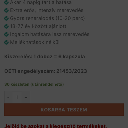
Akár 4 napig tart a hatása
Extra erős, intenzív merevedés
Gyors renerálódás (10-20 perc)
18-77 év között ajánlott
Izgalom hatására lesz merevedés
Mellékhatások nélkül
Kiszerelés: 1 doboz = 6 kapszula
OÉTI engedélyszám: 21453/2023
30 készleten (utánrendelhető)
1 doboz El Torito - 6 db potencianövelő kapszula menny
KOSÁRBA TESZEM
Jelöld be azokat a kiegészítő termékeket,