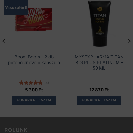
Visszatért!
Boom Boom – 2 db
MYSEXPHARMA TITAN
potencianövelő kapszula
BIG PLUS PLATINUM –
50 ML
(4)
Értékelés:
5 300
Ft
12 870
Ft
5.00
/ 5
KOSÁRBA TESZEM
KOSÁRBA TESZEM
RÓLUNK