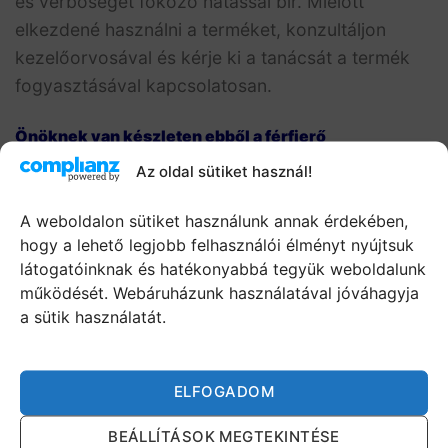
és vérbőséget fokozó hatással bír. Mielőtt
elkezdené használni a terméket, konzultáljon
kezelőorvosával és kérje ki a tanácsát a termék
fogyasztásával kapcsolatosan.
Önöknek van készleten ebből a férfierő
kapszulából?
Az oldal sütiket használ!
Igen, ezeket a potencianövelést elősegítő
A weboldalon sütiket használunk annak érdekében,
kapszulákat folyamatosan készleten tartjuk, így
hogy a lehető legjobb felhasználói élményt nyújtsuk
bármikor rendelhetőek.
látogatóinknak és hatékonyabbá tegyük weboldalunk
működését. Webáruházunk használatával jóváhagyja
Ez az eredeti El Torito For Men potencianövelő
a sütik használatát.
tabletta?
Cégünk évek óta azon tevékenykedik, hogy a
ELFOGADOM
legjobb termékeket juttassa el Önöknek. Így csak
és kizárólag megbízható forrásból származó
BEÁLLÍTÁSOK MEGTEKINTÉSE