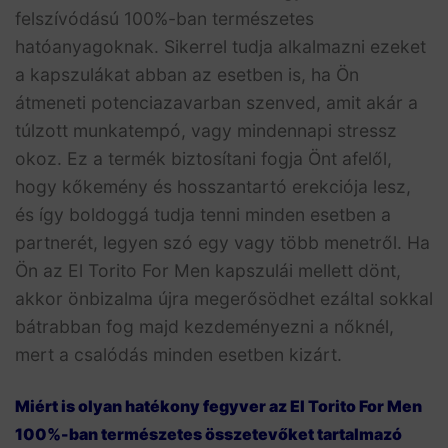
felszívódású 100%-ban természetes
hatóanyagoknak. Sikerrel tudja alkalmazni ezeket
a kapszulákat abban az esetben is, ha Ön
átmeneti potenciazavarban szenved, amit akár a
túlzott munkatempó, vagy mindennapi stressz
okoz. Ez a termék biztosítani fogja Önt afelől,
hogy kőkemény és hosszantartó erekciója lesz,
és így boldoggá tudja tenni minden esetben a
partnerét, legyen szó egy vagy több menetről. Ha
Ön az El Torito For Men kapszulái mellett dönt,
akkor önbizalma újra megerősödhet ezáltal sokkal
bátrabban fog majd kezdeményezni a nőknél,
mert a csalódás minden esetben kizárt.
Miért is olyan hatékony fegyver az El Torito For Men
100%-ban természetes összetevőket tartalmazó