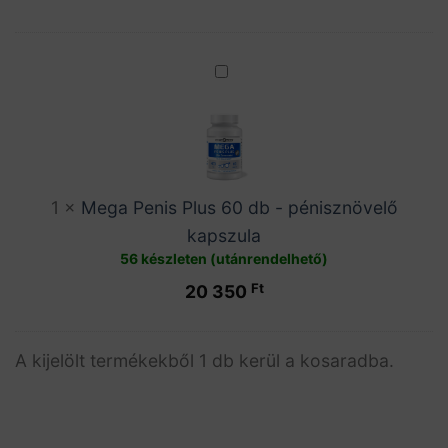
Mega
Penis
Plus
60
db
-
1
×
Mega Penis Plus 60 db - pénisznövelő
pénisznövelő
kapszula
kapszula
56 készleten (utánrendelhető)
Ft
20 350
A kijelölt termékekből 1 db kerül a kosaradba.