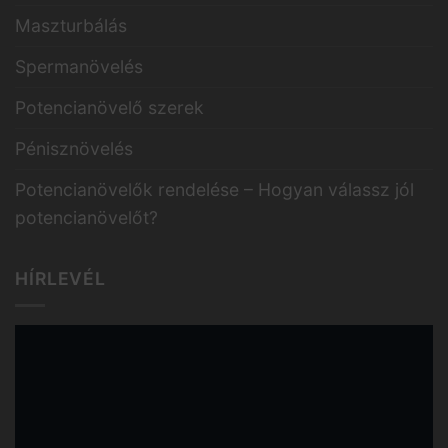
Maszturbálás
Spermanövelés
Potencianövelő szerek
Pénisznövelés
Potencianövelők rendelése – Hogyan válassz jól
potencianövelőt?
HÍRLEVÉL