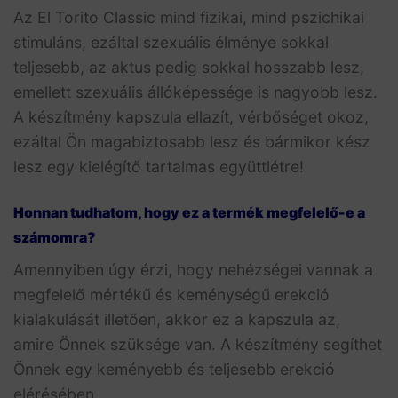
Az El Torito Classic mind fizikai, mind pszichikai
stimuláns, ezáltal szexuális élménye sokkal
teljesebb, az aktus pedig sokkal hosszabb lesz,
emellett szexuális állóképessége is nagyobb lesz.
A készítmény kapszula ellazít, vérbőséget okoz,
ezáltal Ön magabiztosabb lesz és bármikor kész
lesz egy kielégítő tartalmas együttlétre!
Honnan tudhatom, hogy ez a termék megfelelő-e a
számomra?
Amennyiben úgy érzi, hogy nehézségei vannak a
megfelelő mértékű és keménységű erekció
kialakulását illetően, akkor ez a kapszula az,
amire Önnek szüksége van. A készítmény segíthet
Önnek egy keményebb és teljesebb erekció
elérésében.