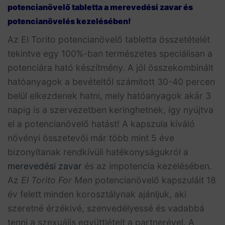
potencianövelő tabletta a merevedési zavar és
potencianövelés kezelésében!
Az El Torito potencianövelő tabletta összetételét
tekintve egy 100%-ban természetes speciálisan a
potenciára ható készítmény. A jól összekombinált
hatóanyagok a bevételtől számított 30-40 percen
belül elkezdenek hatni, mely hatóanyagok akár 3
napig is a szervezetben keringhetnek, így nyújtva
el a potencianövelő hatást! A kapszula kiváló
növényi összetevői már több mint 5 éve
bizonyítanak rendkívüli hatékonyságukról a
merevedési zavar
és az impotencia kezelésében.
Az
El Torito For Men
potencianövelő kapszuláit 18
év felett minden korosztálynak ajánljuk, aki
szeretné érzékivé, szenvedélyessé és vadabbá
tenni a szexuális együttléteit a partnerével. A