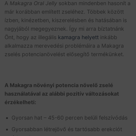
A
Makagra Oral Jelly
sokban mindenben hasonít a
már korábban említett zseléhez. Többek között
ízben, kinézetben, kiszerelésben és hatásában is
nagyjából megegyeznek. Így mi arra bíztatnánk
Önt, hogy az illegális
kamagra helyett
inkább
alkalmazza merevedési problémáira a Makagra
zselés potencianövelést elősegítő termékünket.
A Makagra növényi potencia növelő zselé
használatával az alábbi pozitív változásokat
érzékelheti:
Gyorsan hat – 45-60 percen belüli felszívódás
Gyorsabban létrejövő és tartósabb erekciót