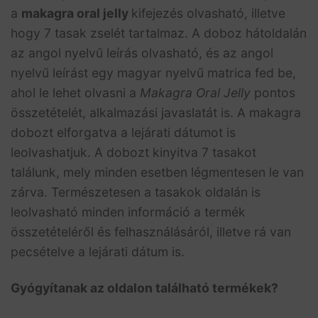
a
makagra oral jelly
kifejezés olvasható, illetve
hogy 7 tasak zselét tartalmaz. A doboz hátoldalán
az angol nyelvű leírás olvasható, és az angol
nyelvű leírást egy magyar nyelvű matrica fed be,
ahol le lehet olvasni a
Makagra Oral Jelly
pontos
összetételét, alkalmazási javaslatát is. A makagra
dobozt elforgatva a lejárati dátumot is
leolvashatjuk. A dobozt kinyitva 7 tasakot
találunk, mely minden esetben légmentesen le van
zárva. Természetesen a tasakok oldalán is
leolvasható minden információ a termék
összetételéről és felhasználásáról, illetve rá van
pecsételve a lejárati dátum is.
Gyógyítanak az oldalon található termékek?