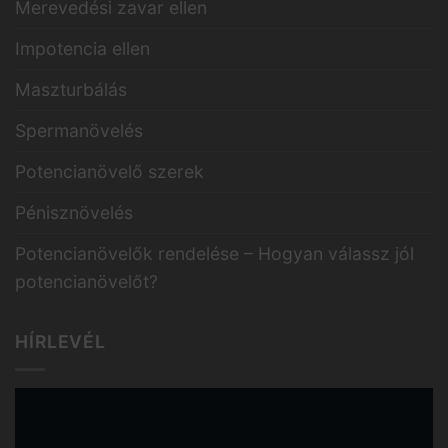
Merevedési zavar ellen
Impotencia ellen
Maszturbálás
Spermanövelés
Potencianövelő szerek
Pénisznövelés
Potencianövelők rendelése – Hogyan válassz jól
potencianövelőt?
HÍRLEVÉL