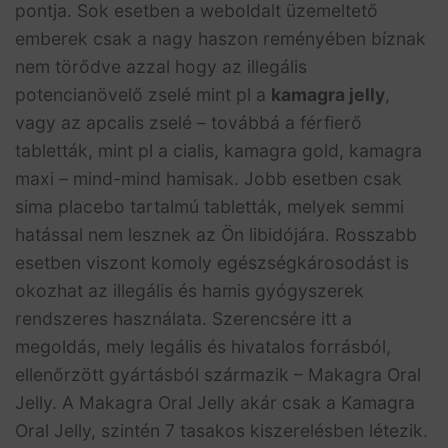
pontja. Sok esetben a weboldalt üzemeltető
emberek csak a nagy haszon reményében bíznak
nem törődve azzal hogy az illegális
potencianövelő zselé mint pl a
kamagra jelly
,
vagy az apcalis zselé – továbbá a férfierő
tabletták, mint pl a cialis, kamagra gold, kamagra
maxi – mind-mind hamisak. Jobb esetben csak
sima placebo tartalmú tabletták, melyek semmi
hatással nem lesznek az Ön libidójára. Rosszabb
esetben viszont komoly egészségkárosodást is
okozhat az illegális és hamis gyógyszerek
rendszeres használata. Szerencsére itt a
megoldás, mely legális és hivatalos forrásból,
ellenőrzött gyártásból származik – Makagra Oral
Jelly. A Makagra Oral Jelly akár csak a Kamagra
Oral Jelly, szintén 7 tasakos kiszerelésben létezik.