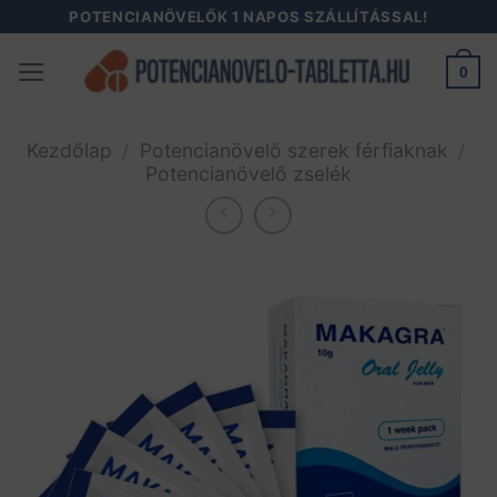
Skip
POTENCIANÖVELŐK 1 NAPOS SZÁLLÍTÁSSAL!
to
0
content
Kezdőlap
/
Potencianövelő szerek férfiaknak
/
Potencianövelő zselék