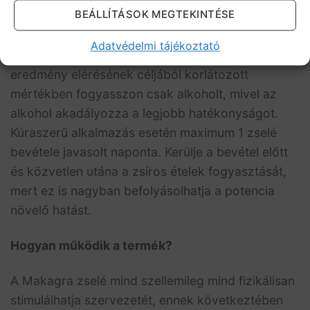
BEÁLLÍTÁSOK MEGTEKINTÉSE
vegyen be 1 oral jellyt, vagy keverjen el egy pohár
vízben vagy üdítőben 1 tasakkal, 45-60 perccel a
Adatvédelmi tájékoztató
tervezett szexuális aktus előtt. A maximális
eredmény elérésének céljából korlátozott
mértékben fogyasszon csak alkoholt, mivel az
alkohol akadályozza a legjobb hatékonyságot.
Kúraszerű alkalmazás esetén maximum 1 zselé
bevétele javasolt naponta. Kerülje a bevétel előtt
és közvetlen utána a zsíros ételek fogyasztását,
mert ez is nagyban befolyásolhatja a potencia
növelő hatást.
Hogyan működik a termék?
A Makagra zselé mind szellemileg mind fizikálisan
stimulálhatja szervezetét, ennek következtében