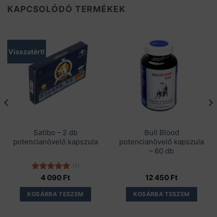
KAPCSOLÓDÓ TERMÉKEK
Visszatért!
Satibo – 2 db
Bull Blood
potencianövelő kapszula
potencianövelő kapszula
– 60 db
(1)
Értékelés:
4 090
Ft
12 450
Ft
5.00
/ 5
KOSÁRBA TESZEM
KOSÁRBA TESZEM