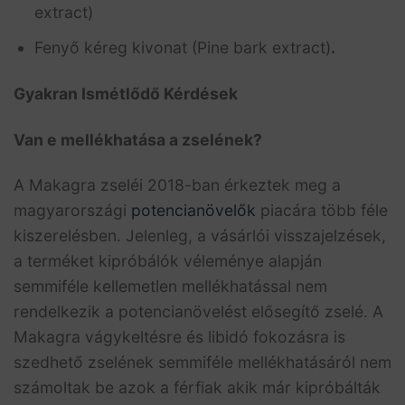
extract)
Fenyő kéreg kivonat (Pine bark extract)
.
Gyakran Ismétlődő Kérdések
Van e mellékhatása a zselének?
A Makagra zseléi 2018-ban érkeztek meg a
magyarországi
potencianövelők
piacára több féle
kiszerelésben. Jelenleg, a vásárlói visszajelzések,
a terméket kipróbálók véleménye alapján
semmiféle kellemetlen mellékhatással nem
rendelkezik a potencianövelést elősegítő zselé. A
Makagra vágykeltésre és libidó fokozásra is
szedhető zselének semmiféle mellékhatásáról nem
számoltak be azok a férfiak akik már kipróbálták