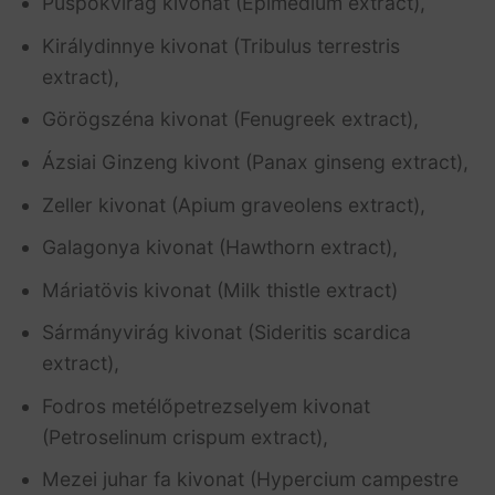
Püspökvirág kivonat (Epimedium extract),
Királydinnye kivonat (Tribulus terrestris
extract),
Görögszéna kivonat (Fenugreek extract),
Ázsiai Ginzeng kivont (Panax ginseng extract),
Zeller kivonat (Apium graveolens extract),
Galagonya kivonat (Hawthorn extract),
Máriatövis kivonat (Milk thistle extract)
Sármányvirág kivonat (Sideritis scardica
extract),
Fodros metélőpetrezselyem kivonat
(Petroselinum crispum extract),
Mezei juhar fa kivonat (Hypercium campestre