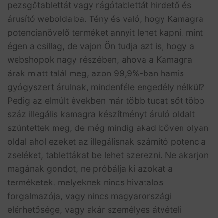
pezsgőtablettát vagy rágótablettát hirdető és
árusító weboldalba. Tény és való, hogy Kamagra
potencianövelő terméket annyit lehet kapni, mint
égen a csillag, de vajon Ön tudja azt is, hogy a
webshopok nagy részében, ahova a Kamagra
árak miatt talál meg, azon 99,9%-ban hamis
gyógyszert árulnak, mindenféle engedély nélkül?
Pedig az elmúlt években már több tucat sőt több
száz illegális kamagra készítményt áruló oldalt
szüntettek meg, de még mindig akad bőven olyan
oldal ahol ezeket az illegálisnak számító potencia
zseléket, tablettákat be lehet szerezni. Ne akarjon
magának gondot, ne próbálja ki azokat a
terméketek, melyeknek nincs hivatalos
forgalmazója, vagy nincs magyarországi
elérhetősége, vagy akár személyes átvételi