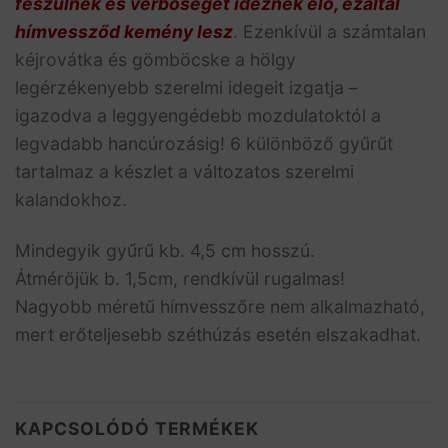
feszülnek és vérbőséget idéznek elő, ezáltal
hímvessződ kemény lesz
. Ezenkívül a számtalan
kéjrovátka és gömböcske a hölgy
legérzékenyebb szerelmi idegeit izgatja –
igazodva a leggyengédebb mozdulatoktól a
legvadabb hancúrozásig! 6 különböző gyűrűt
tartalmaz a készlet a változatos szerelmi
kalandokhoz.
Mindegyik gyűrű kb. 4,5 cm hosszú.
Átmérőjük b. 1,5cm, rendkívül rugalmas!
Nagyobb méretű hímvesszőre nem alkalmazható,
mert erőteljesebb széthúzás esetén elszakadhat.
KAPCSOLÓDÓ TERMÉKEK