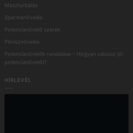
Maszturbálás
Spermanövelés
Potencianövelő szerek
Pénisznövelés
Potencianövelők rendelése – Hogyan válassz jól
potencianövelőt?
HÍRLEVÉL