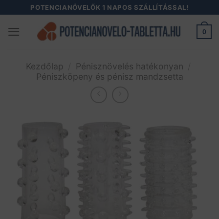
Skip
POTENCIANÖVELŐK 1 NAPOS SZÁLLÍTÁSSAL!
to
0
content
Kezdőlap
/
Pénisznövelés hatékonyan
/
Péniszköpeny és pénisz mandzsetta