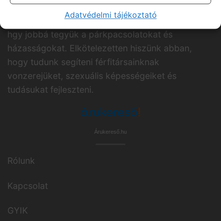
Adatvédelmi tájékoztató
Célunk, hogy segítsünk a férfiaknak. Küldetésünk,
hgy jobbá tegyük a párkpacsolatokat és
házasságokat. Elkötelezetten hiszünk abban,
hogy tudunk segíteni férfitársainknak
vonzerejüket, szexuális képességeiket és
tudásukat fejleszteni.
Árukereső.hu
Rólunk
Kapcsolat
GYIK