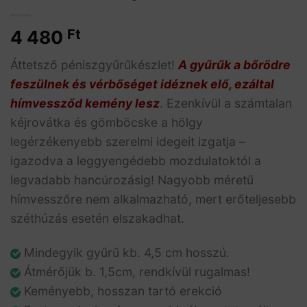
4 480
Ft
Áttetsző péniszgyűrűkészlet!
A gyűrűk a bőrödre
feszülnek és vérbőséget idéznek elő, ezáltal
hímvessződ kemény lesz
. Ezenkívül a számtalan
kéjrovátka és gömböcske a hölgy
legérzékenyebb szerelmi idegeit izgatja –
igazodva a leggyengédebb mozdulatoktól a
legvadabb hancúrozásig! Nagyobb méretű
hímvesszőre nem alkalmazható, mert erőteljesebb
széthúzás esetén elszakadhat.
Mindegyik gyűrű kb. 4,5 cm hosszú.
Átmérőjük b. 1,5cm, rendkívül rugalmas!
Keményebb, hosszan tartó erekció