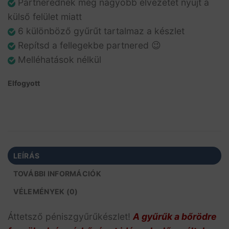
Partnerednek még nagyobb élvezetet nyújt a
külső felület miatt
6 különböző gyűrűt tartalmaz a készlet
Repítsd a fellegekbe partnered 😉
Melléhatások nélkül
Elfogyott
LEÍRÁS
TOVÁBBI INFORMÁCIÓK
VÉLEMÉNYEK (0)
Áttetsző péniszgyűrűkészlet!
A gyűrűk a bőrödre