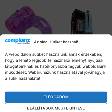
Az oldal sütiket használ!
A weboldalon sütiket használunk annak érdekében,
Rezgő péniszgyűrű
Bathmate Hydro7 –
hogy a lehető legjobb felhasználói élményt nyújtsuk
férfiaknak – You2Toys
hidraulikus péniszpumpa
látogatóinknak és hatékonyabbá tegyük weboldalunk
(kék)
működését. Webáruházunk használatával jóváhagyja
1 780
Ft
46 000
Ft
a sütik használatát.
KOSÁRBA TESZEM
KOSÁRBA TESZEM
ELFOGADOM
RÓLUNK
BEÁLLÍTÁSOK MEGTEKINTÉSE